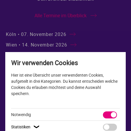
Alle Termine im Überblick
Köln • 07. November 2026
Wien • 14. November 2026
Stuttgart • 21. November 2026
Wir verwenden Cookies
Frankfurt • 28. November 2026
Hier ist eine Übersicht unser verwendenten Cookies,
Hamburg • 05. Dezember 2026
aufgeteilt in drei Kategorien. Du kannst entscheiden welche
Münster • 13. März 2027
Cookies du erlauben möchtest und deine Auswahl
speichern.
Nürnberg • 10. April 2027
München • 17. April 2027
Notwendig
Düsseldorf • 24. April 2027
Statistiken
❯