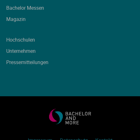
Ve
Bachelor Messen
Magazin
V
Hochschulen
Wi
Unternehmen
Wi
Pressemitteilungen