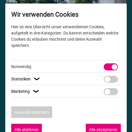
Me
Th
Ph
Sl
I
St
Wir verwenden Cookies
Na
Ps
Sp
Im
Hier ist eine Übersicht unser verwendenten Cookies,
aufgeteilt in drei Kategorien. Du kannst entscheiden welche
Cookies du erlauben möchtest und deine Auswahl
Na
Sp
Sp
In
speichern.
Studiengang der Woche
Pr
Th
Sp
In
B.A. Internationale Beziehungen
Notwendig
R
Ti
Sp
K
Statistiken
❯
Se
Za
Le
Marketing
❯
T
Lo
Auswahl speichern
Um
M
Alle ablehnen
Alle akzeptieren