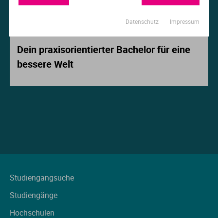
Ur
Ma
Datenschutz
Impressum
Beitrag der Woche
Ve
P
Dein praxisorientierter Bachelor für eine
bessere Welt
Wa
Pr
Wi
Si
S
T
Te
Studiengangsuche
Studiengänge
To
Hochschulen