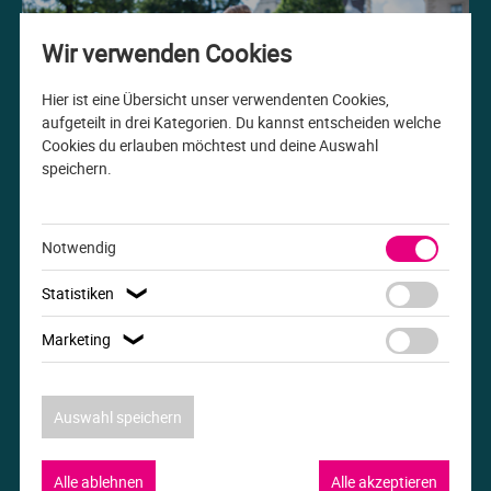
Me
Th
Ph
Sl
I
St
Wir verwenden Cookies
Na
Ps
Sp
Im
Hier ist eine Übersicht unser verwendenten Cookies,
aufgeteilt in drei Kategorien. Du kannst entscheiden welche
Cookies du erlauben möchtest und deine Auswahl
Na
Sp
Sp
In
speichern.
Studiengang der Woche
Pr
Th
Sp
In
B.A. Internationale Beziehungen
Notwendig
R
Ti
Sp
K
Statistiken
❯
Se
Za
Le
Marketing
❯
T
Lo
Auswahl speichern
Um
M
Alle ablehnen
Alle akzeptieren