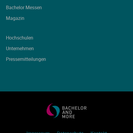
Ve
Bachelor Messen
Magazin
V
Hochschulen
Wi
Unternehmen
Wi
Pressemitteilungen