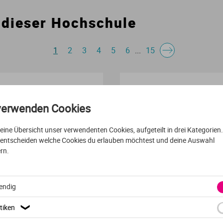
 dieser Hochschule
Urbanistik
Marketing
Verfahrenstechnik
Personalmanagement
1
2
3
4
5
6
...
15
Wasserwirtschaft
Projektmanagement
VOLLZEIT
ENGLISCH
Wirtschaftsingenieurwesen
Sicherheitsmanagement
verwenden Cookies
Product Design En
t eine Übersicht unser verwendenten Cookies, aufgeteilt in drei Kategorien
Sportmanagement
 entscheiden welche Cookies du erlauben möchtest und deine Auswahl
rn.
Technologiemanagement
Edinburgh Napier Universi
Edinburgh
endig
Textilmanagement
tiken
❯
Tourismus