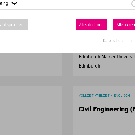
ting
❯
VOLLZEIT
ENGLISCH
Verwaltungswissenschaft
Marketing with Dig
hl speichern
Alle ablehnen
Alle akzep
VWL
Datenschutz
Im
Wirtschaftspsychologie
Edinburgh Napier Universi
Wirtschaftswissenschaften
Edinburgh
VOLLZEIT /TEILZEIT
ENGLISCH
Civil Engineering (