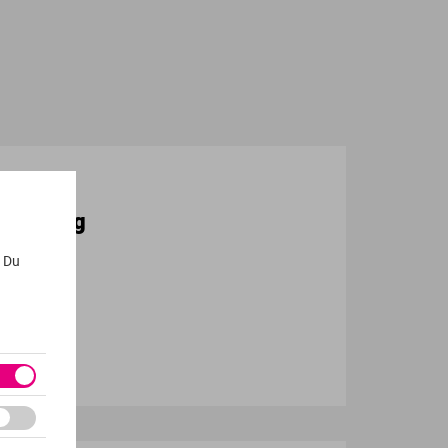
gineering
. Du
ty