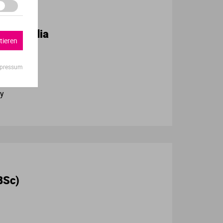
ital Media
tieren
pressum
ty
BSc)