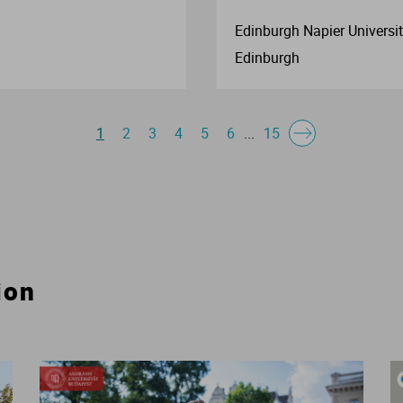
Edinburgh Napier Universi
Edinburgh
1
2
3
4
5
6
...
15
ion