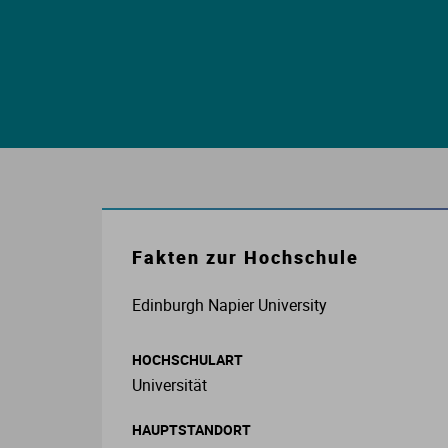
E
S
S
I
K
Fakten zur Hochschule
Edinburgh Napier University
O
HOCHSCHULART
Universität
N
HAUPTSTANDORT