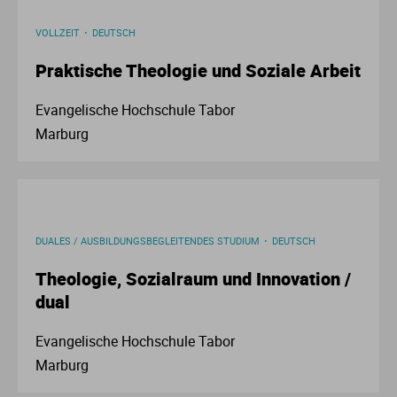
Ur
Ma
VOLLZEIT
DEUTSCH
Praktische Theologie und Soziale Arbeit
Ve
P
Evangelische Hochschule Tabor
Wa
Pr
Marburg
Wi
Si
S
DUALES / AUSBILDUNGSBEGLEITENDES STUDIUM
DEUTSCH
T
Theologie, Sozialraum und Innovation /
dual
Te
Evangelische Hochschule Tabor
To
Marburg