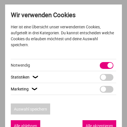
Ve
Wir verwenden Cookies
V
VOLLZEIT
DEUTSCH
Hier ist eine Übersicht unser verwendenten Cookies,
aufgeteilt in drei Kategorien. Du kannst entscheiden welche
Evangelische Theologie
Wi
Cookies du erlauben möchtest und deine Auswahl
speichern.
Evangelische Hochschule Tabor
Wi
Marburg
Notwendig
1
Statistiken
❯
Marketing
❯
Auswahl speichern
Empfehlung der Redaktion
Alle ablehnen
Alle akzeptieren