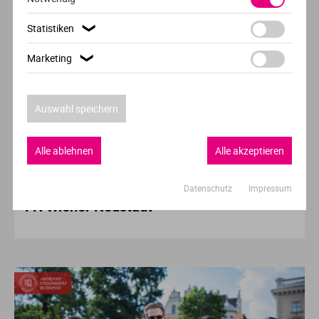
Ve
Statistiken
❯
V
Marketing
❯
Wi
Auswahl speichern
Wi
Alle ablehnen
Alle akzeptieren
Hochschule der Woche
Datenschutz
Impressum
FH Wiener Neustadt