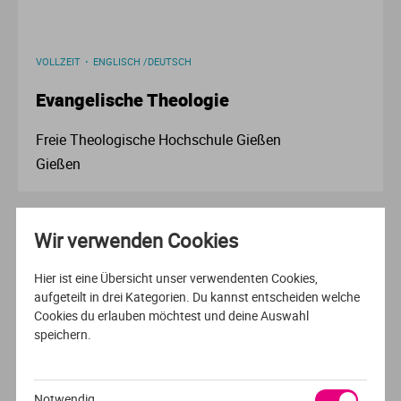
Ur
Ma
VOLLZEIT
ENGLISCH /DEUTSCH
Ve
P
Evangelische Theologie
Wa
Pr
Freie Theologische Hochschule Gießen
Gießen
Wi
Si
1
S
Wir verwenden Cookies
T
Hier ist eine Übersicht unser verwendenten Cookies,
aufgeteilt in drei Kategorien. Du kannst entscheiden welche
Cookies du erlauben möchtest und deine Auswahl
Te
speichern.
Empfehlung der Redaktion
To
Notwendig