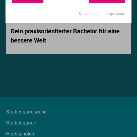
Ur
Ma
Datenschutz
Impressum
Beitrag der Woche
Ve
P
Dein praxisorientierter Bachelor für eine
bessere Welt
Wa
Pr
Wi
Si
S
T
Te
Studiengangsuche
Studiengänge
To
Hochschulen