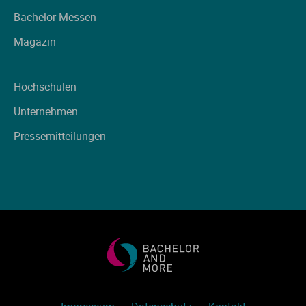
Ve
Bachelor Messen
Magazin
V
Hochschulen
Wi
Unternehmen
Wi
Pressemitteilungen