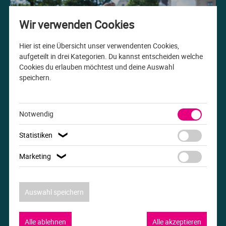
Me
Th
Ph
Sl
I
St
Wir verwenden Cookies
Na
Ps
Sp
Im
Hier ist eine Übersicht unser verwendenten Cookies,
aufgeteilt in drei Kategorien. Du kannst entscheiden welche
Cookies du erlauben möchtest und deine Auswahl
Na
Sp
Sp
In
speichern.
Studiengang der Woche
Pr
Th
Sp
In
B.A. Internationale Beziehungen
Notwendig
R
Ti
Sp
K
Statistiken
❯
Se
Za
Le
Marketing
❯
T
Lo
Auswahl speichern
Um
M
Alle ablehnen
Alle akzeptieren