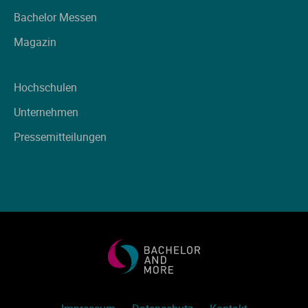
Ve
Bachelor Messen
Magazin
V
Hochschulen
Wi
Unternehmen
Wi
Pressemitteilungen