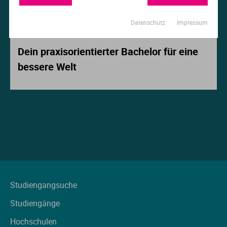
Ur
Ma
Datenschutz
Impressum
Beitrag der Woche
Ve
P
Dein praxisorientierter Bachelor für eine
bessere Welt
Wa
Pr
Wi
Si
S
T
Te
Studiengangsuche
Studiengänge
To
Hochschulen