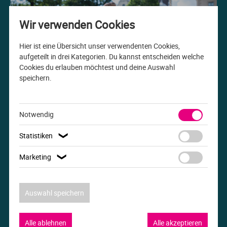
Me
Th
Ph
Sl
I
St
Wir verwenden Cookies
Na
Ps
Sp
Im
Hier ist eine Übersicht unser verwendenten Cookies,
aufgeteilt in drei Kategorien. Du kannst entscheiden welche
Cookies du erlauben möchtest und deine Auswahl
Na
Sp
Sp
In
speichern.
Studiengang der Woche
Pr
Th
Sp
In
B.A. Internationale Beziehungen
Notwendig
R
Ti
Sp
K
Statistiken
❯
Se
Za
Le
Marketing
❯
T
Lo
Auswahl speichern
Um
M
Alle ablehnen
Alle akzeptieren