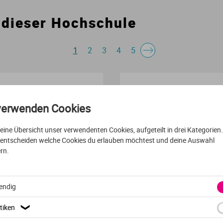
 dieser Hochschule
Urbanistik
Marketing
Verfahrenstechnik
Personalmanagement
1
2
3
4
5
Wasserwirtschaft
Projektmanagement
VOLLZEIT
TSCHECHISCH
Wirtschaftsingenieurwesen
Sicherheitsmanagement
verwenden Cookies
Manažer obchodu
t eine Übersicht unser verwendenten Cookies, aufgeteilt in drei Kategorien
Sportmanagement
 entscheiden welche Cookies du erlauben möchtest und deine Auswahl
rn.
Technologiemanagement
Vysoká škola ekonomická 
Prag
endig
Textilmanagement
tiken
❯
Tourismus