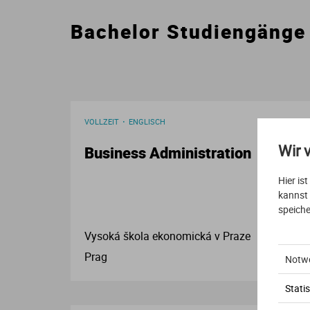
Bachelor Studiengänge
VOLLZEIT
ENGLISCH
Wir 
Business Administration
Hier is
kannst
speiche
Vysoká škola ekonomická v Praze
Prag
Notw
Statis