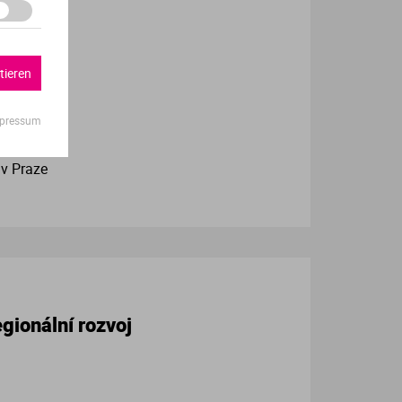
olitika
tieren
pressum
v Praze
gionální rozvoj