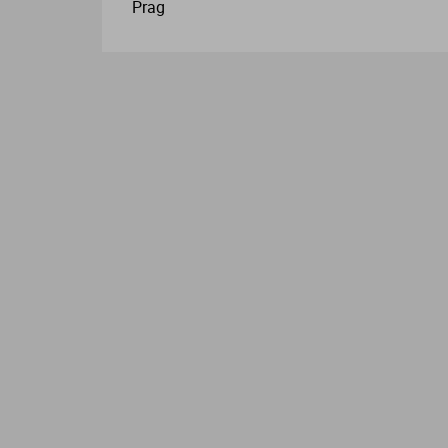
Prag
L