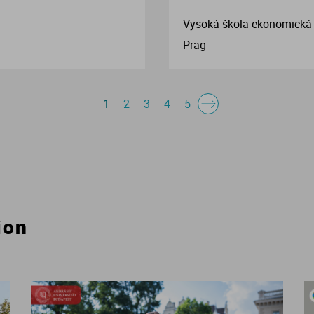
Vysoká škola ekonomická 
Prag
1
2
3
4
5
ion