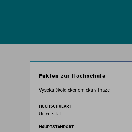
E
S
S
I
K
Fakten zur Hochschule
Vysoká škola ekonomická v Praze
O
HOCHSCHULART
Universität
N
HAUPTSTANDORT