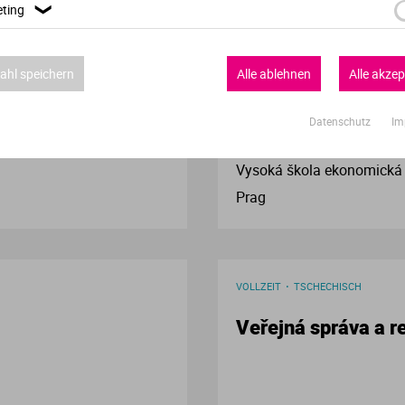
ting
❯
VOLLZEIT
TSCHECHISCH
Verwaltungswissenschaft
Zdanění a daňová p
hl speichern
Alle ablehnen
Alle akzep
VWL
Datenschutz
Im
Wirtschaftspsychologie
Vysoká škola ekonomická 
Wirtschaftswissenschaften
Prag
VOLLZEIT
TSCHECHISCH
Veřejná správa a re