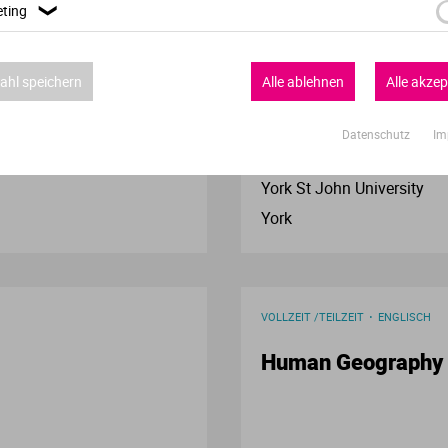
ting
❯
VOLLZEIT /TEILZEIT
ENGLISCH
Verwaltungswissenschaft
Business Managem
hl speichern
Alle ablehnen
Alle akzep
VWL
Datenschutz
Im
Wirtschaftspsychologie
York St John University
Wirtschaftswissenschaften
York
VOLLZEIT /TEILZEIT
ENGLISCH
Human Geography 