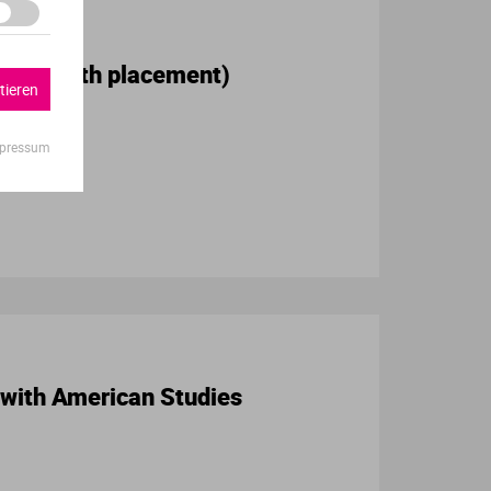
ent (with placement)
tieren
pressum
with American Studies