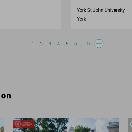
York St John University
York
1
2
3
4
5
6
...
15
ion