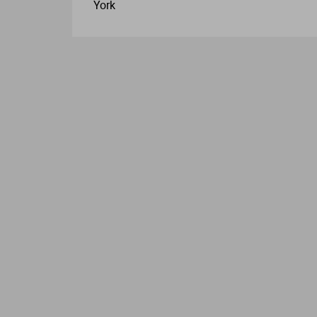
York
L