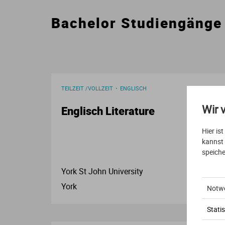
Bachelor Studiengänge
TEILZEIT /VOLLZEIT
ENGLISCH
Wir 
Englisch Literature
Hier is
kannst
speiche
York St John University
York
Notw
Statis