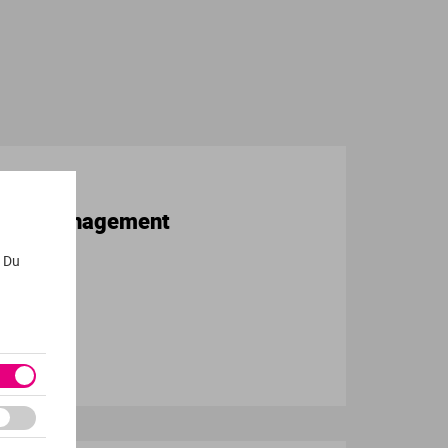
iness Management
. Du