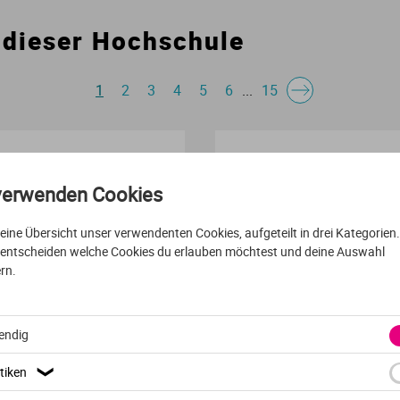
 dieser Hochschule
Urbanistik
Marketing
Verfahrenstechnik
Personalmanagement
1
2
3
4
5
6
...
15
Wasserwirtschaft
Projektmanagement
VOLLZEIT /TEILZEIT
ENGLISCH
Wirtschaftsingenieurwesen
Sicherheitsmanagement
verwenden Cookies
International Bus
t eine Übersicht unser verwendenten Cookies, aufgeteilt in drei Kategorien
Sportmanagement
 entscheiden welche Cookies du erlauben möchtest und deine Auswahl
rn.
Technologiemanagement
York St John University
York
endig
Textilmanagement
tiken
❯
Tourismus