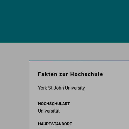
E
S
S
I
K
Fakten zur Hochschule
York St John University
O
HOCHSCHULART
Universität
N
HAUPTSTANDORT