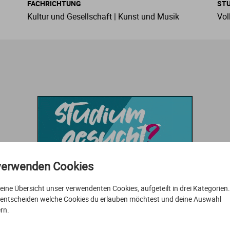
FACHRICHTUNG
ST
Kultur und Gesellschaft | Kunst und Musik
Voll
Mechatronik
Theologie
Physiotherapie
Slawistik
IBMS
Studium in Thüringen
Nanotechnologie
Psychologie
Spanisch
Immobilienwirtschaft
Nautik
Sport
Sprachen
International Business Administration
Produktdesign
Therapie
Sprachwissenschaften
International Business and Languages
Raumplanung
Tiermedizin
Sprechwissenschaft
Kommunikationsmanagement
verwenden Cookies
Sensorik
Zahnmedizin
Lebensmittelwirtschaft
t eine Übersicht unser verwendenten Cookies, aufgeteilt in drei Kategorien
Technologiemanagement
ogistik
 entscheiden welche Cookies du erlauben möchtest und deine Auswahl
rn.
Umwelttechnik
Management