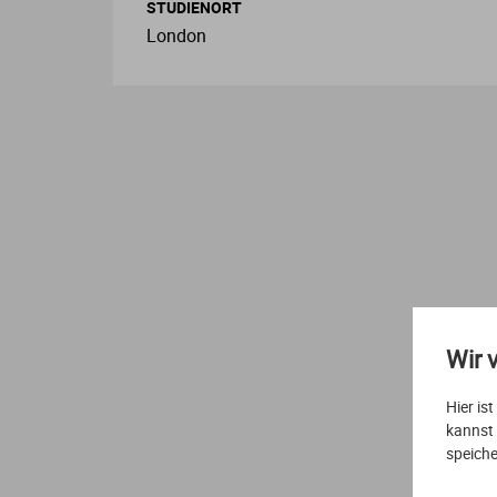
STUDIENORT
London
Wir 
Hier is
L
kannst
speiche