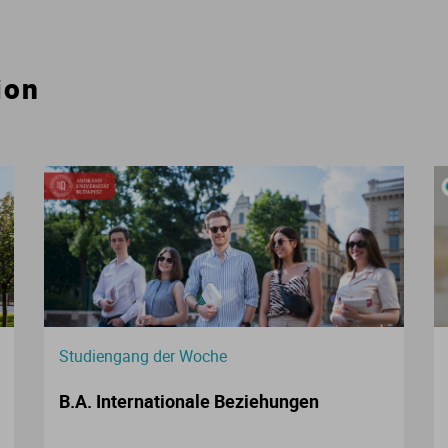
Verwaltungswissenschaft
ion
VWL
Wirtschaftspsychologie
Wirtschaftswissenschaften
Studiengang der Woche
B.A. Internationale Beziehungen