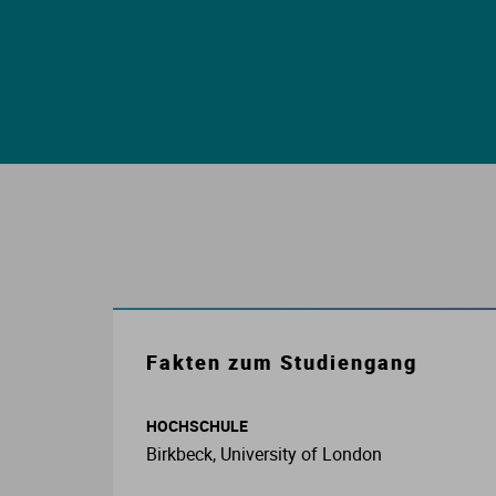
E
S
S
I
K
Fakten zum Studiengang
O
HOCHSCHULE
N
Birkbeck, University of London