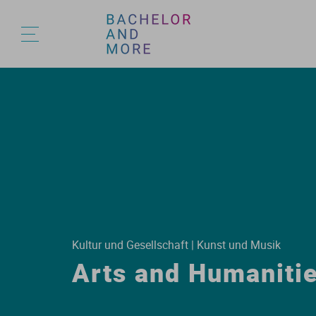
A
A
B
B
U
A
A
A
A
A
A
A
A
A
A
B
Kultur und Gesellschaft | Kunst und Musik
Arts and Humaniti