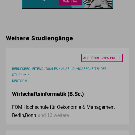
Ur
Ma
Ve
P
Weitere Studiengänge
Wa
Pr
Wi
Si
AUSFÜHRLICHES PROFIL
BERUFSBEGLEITEND /DUALES / AUSBILDUNGSBEGLEITENDES
S
STUDIUM
DEUTSCH
T
Wirtschaftsinformatik (B.Sc.)
FOM Hochschule für Oekonomie & Management
Te
Berlin,Bonn
und 13 weitere
To