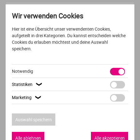
AUSFÜHRLICHES PROFIL
Wir verwenden Cookies
FERNSTUDIUM
DEUTSCH
Hier ist eine Übersicht unser verwendenten Cookies,
aufgeteilt in drei Kategorien. Du kannst entscheiden welche
Sportmanagement
Cookies du erlauben möchtest und deine Auswahl
speichern.
Europäische Hochschule für Innovation und
Perspektive (EHiP)
Fernstudium
Notwendig
Statistiken
❯
AUSFÜHRLICHES PROFIL
Marketing
❯
VOLLZEIT
ENGLISCH
Digital Transformation Management
Auswahl speichern
SRH Haarlem University of Applied Sciences
Alle ablehnen
Alle akzeptieren