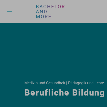
A
A
B
B
U
A
A
A
A
A
A
A
A
A
A
B
Medizin und Gesundheit | Pädagogik und Lehre
Berufliche Bildung