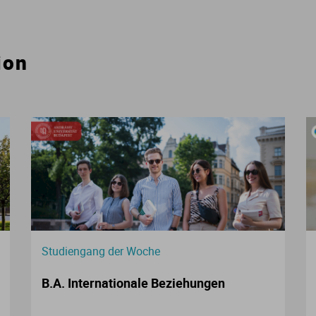
Verwaltungswissenschaft
ion
VWL
Wirtschaftspsychologie
Wirtschaftswissenschaften
Studiengang der Woche
B.A. Internationale Beziehungen