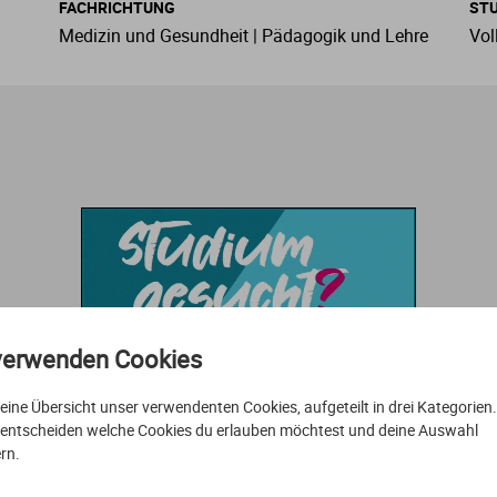
FACHRICHTUNG
ST
Medizin und Gesundheit | Pädagogik und Lehre
Vol
Mechatronik
Theologie
Physiotherapie
Slawistik
IBMS
Studium in Thüringen
Nanotechnologie
Psychologie
Spanisch
Immobilienwirtschaft
Nautik
Sport
Sprachen
International Business Administration
Produktdesign
Therapie
Sprachwissenschaften
International Business and Languages
Raumplanung
Tiermedizin
Sprechwissenschaft
Kommunikationsmanagement
verwenden Cookies
Sensorik
Zahnmedizin
Lebensmittelwirtschaft
t eine Übersicht unser verwendenten Cookies, aufgeteilt in drei Kategorien
Technologiemanagement
ogistik
 entscheiden welche Cookies du erlauben möchtest und deine Auswahl
rn.
Umwelttechnik
Management