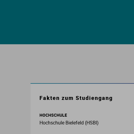
E
S
S
I
K
Fakten zum Studiengang
O
HOCHSCHULE
N
Hochschule Bielefeld (HSBI)