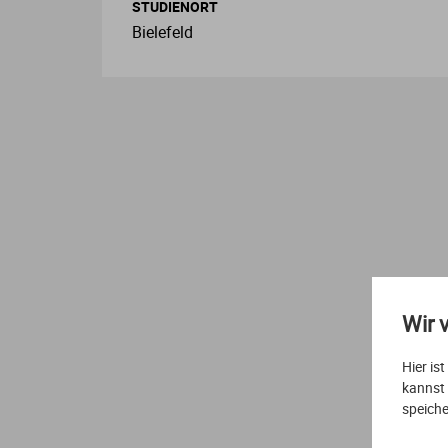
STUDIENORT
Bielefeld
Wir 
Hier is
L
kannst
speiche