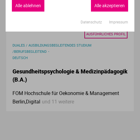
Alle ablehnen
Alle akzeptieren
Innsbruck
Datenschutz
Impressum
AUSFÜHRLICHES PROFIL
DUALES / AUSBILDUNGSBEGLEITENDES STUDIUM
/BERUFSBEGLEITEND
DEUTSCH
Gesundheitspsychologie & Medizinpädagogik
(B.A.)
FOM Hochschule für Oekonomie & Management
Berlin,Digital
und 11 weitere