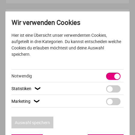
AUSFÜHRLICHES PROFIL
Wir verwenden Cookies
FERNSTUDIUM
DEUTSCH
Hier ist eine Übersicht unser verwendenten Cookies,
aufgeteilt in drei Kategorien. Du kannst entscheiden welche
Fitnesswissenschaft
Cookies du erlauben möchtest und deine Auswahl
speichern.
Europäische Hochschule für Innovation und
Perspektive (EHiP)
Fernstudium
Notwendig
Statistiken
❯
AUSFÜHRLICHES PROFIL
Marketing
❯
VOLLZEIT
DEUTSCH
Sozial- Gesundheits- & Public Management
Auswahl speichern
MCI | Die Unternehmerische Hochschule®