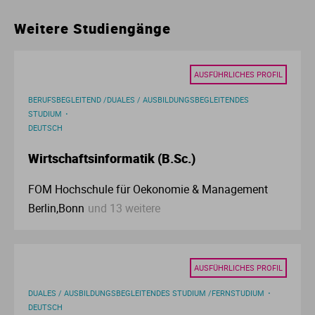
Ur
Ma
Weitere Studiengänge
Ve
P
AUSFÜHRLICHES PROFIL
Wa
Pr
BERUFSBEGLEITEND /DUALES / AUSBILDUNGSBEGLEITENDES
STUDIUM
DEUTSCH
Wi
Si
Wirtschaftsinformatik (B.Sc.)
S
FOM Hochschule für Oekonomie & Management
Berlin,Bonn
und 13 weitere
T
Te
AUSFÜHRLICHES PROFIL
To
DUALES / AUSBILDUNGSBEGLEITENDES STUDIUM /FERNSTUDIUM
DEUTSCH