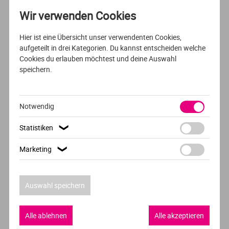
Wir verwenden Cookies
Hier ist eine Übersicht unser verwendenten Cookies,
VOLLZEIT
NIEDERLÄNDISCH
aufgeteilt in drei Kategorien. Du kannst entscheiden welche
Cookies du erlauben möchtest und deine Auswahl
Chemie
speichern.
NHL Stenden University of Applied Sciences
Emmen
Notwendig
Statistiken
❯
Marketing
❯
VOLLZEIT
ENGLISCH
Medical and Pharmaceutical Biotechnology
Auswahl speichern
IMC Krems
Alle ablehnen
Alle akzeptieren
Krems