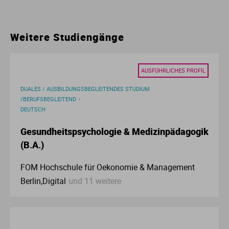
Ur
Ma
Weitere Studiengänge
Ve
P
Wa
Pr
AUSFÜHRLICHES PROFIL
DUALES / AUSBILDUNGSBEGLEITENDES STUDIUM
Wi
Si
/BERUFSBEGLEITEND
DEUTSCH
S
Gesundheitspsychologie & Medizinpädagogik
(B.A.)
T
FOM Hochschule für Oekonomie & Management
Berlin,Digital
und 11 weitere
Te
To