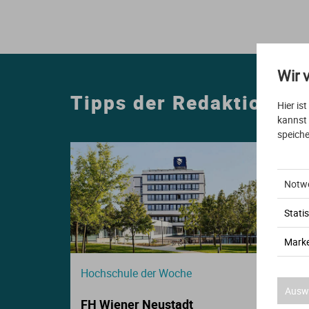
E
S
S
Wir 
I
Tipps der Redaktion
Hier is
K
kannst
speiche
Notw
Statis
O
Marke
N
Hochschule der Woche
Auswa
FH Wiener Neustadt