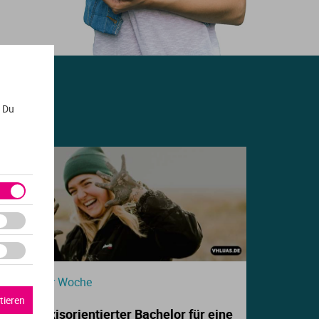
. Du
Beitrag der Woche
tieren
Dein praxisorientierter Bachelor für eine