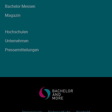
Ve
Bachelor Messen
Magazin
V
Hochschulen
Wi
Unternehmen
Wi
Pressemitteilungen