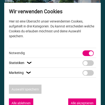
Me
Th
Ph
Sl
I
St
Wir verwenden Cookies
Na
Ps
Sp
Im
Hier ist eine Übersicht unser verwendenten Cookies,
aufgeteilt in drei Kategorien. Du kannst entscheiden welche
Cookies du erlauben möchtest und deine Auswahl
Na
Sp
Sp
In
speichern.
Studiengang der Woche
Pr
Th
Sp
In
B.A. Internationale Beziehungen
Notwendig
R
Ti
Sp
K
Statistiken
❯
Se
Za
Le
Marketing
❯
T
Lo
Auswahl speichern
Um
M
Alle ablehnen
Alle akzeptieren