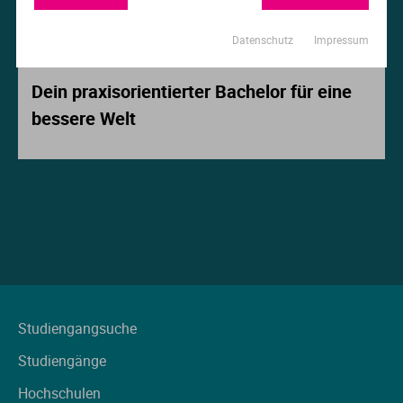
Ur
Ma
Datenschutz
Impressum
Beitrag der Woche
Ve
P
Dein praxisorientierter Bachelor für eine
bessere Welt
Wa
Pr
Wi
Si
S
T
Te
Studiengangsuche
Studiengänge
To
Hochschulen