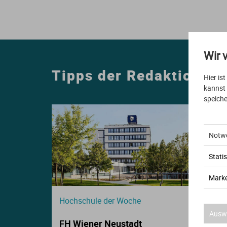
E
S
S
Wir 
I
Tipps der Redaktion
Hier is
K
kannst
speiche
Notw
Statis
O
Marke
N
Hochschule der Woche
Auswa
FH Wiener Neustadt