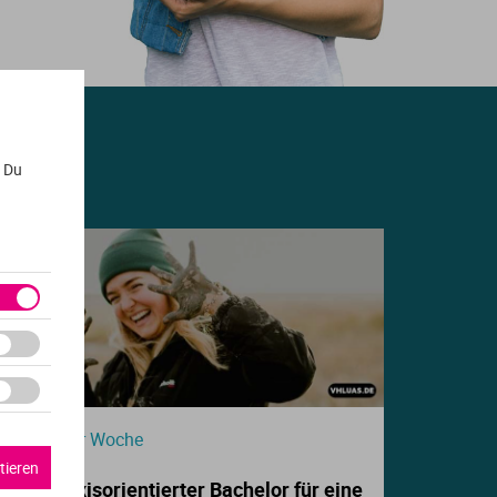
. Du
Beitrag der Woche
tieren
Dein praxisorientierter Bachelor für eine