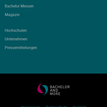
Ve
Bachelor Messen
Magazin
V
Hochschulen
Wi
Unternehmen
Wi
Pressemitteilungen