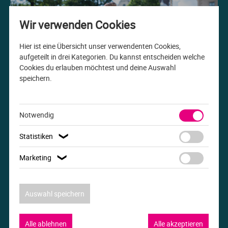
Me
Th
Ph
Sl
I
St
Wir verwenden Cookies
Na
Ps
Sp
Im
Hier ist eine Übersicht unser verwendenten Cookies,
aufgeteilt in drei Kategorien. Du kannst entscheiden welche
Cookies du erlauben möchtest und deine Auswahl
Na
Sp
Sp
In
speichern.
Studiengang der Woche
Pr
Th
Sp
In
B.A. Internationale Beziehungen
Notwendig
R
Ti
Sp
K
Statistiken
❯
Se
Za
Le
Marketing
❯
T
Lo
Auswahl speichern
Um
M
Alle ablehnen
Alle akzeptieren