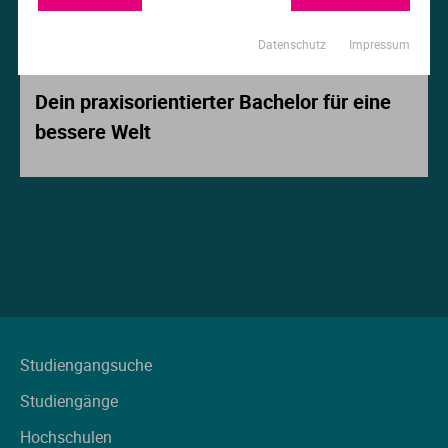
Ur
Ma
Datenschutz
Impressum
Beitrag der Woche
Ve
P
Dein praxisorientierter Bachelor für eine
bessere Welt
Wa
Pr
Wi
Si
S
T
Te
Studiengangsuche
Studiengänge
To
Hochschulen