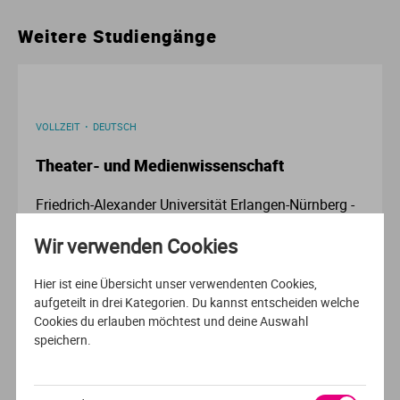
Ur
Ma
Weitere Studiengänge
Ve
P
Wa
Pr
VOLLZEIT
DEUTSCH
Theater- und Medienwissenschaft
Wi
Si
Friedrich-Alexander Universität Erlangen-Nürnberg -
S
FAU
Wir verwenden Cookies
Erlangen
T
Hier ist eine Übersicht unser verwendenten Cookies,
aufgeteilt in drei Kategorien. Du kannst entscheiden welche
Te
Cookies du erlauben möchtest und deine Auswahl
speichern.
To
Empfehlung der Redaktion