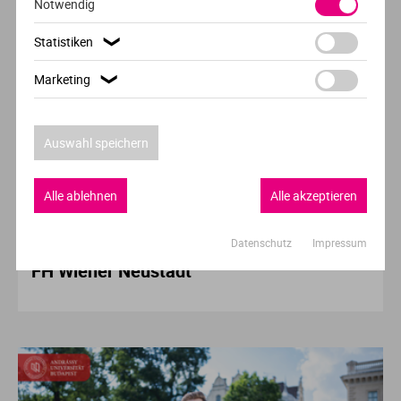
Notwendig
Ve
Statistiken
❯
V
Marketing
❯
Wi
Auswahl speichern
Wi
Alle ablehnen
Alle akzeptieren
Hochschule der Woche
Datenschutz
Impressum
FH Wiener Neustadt