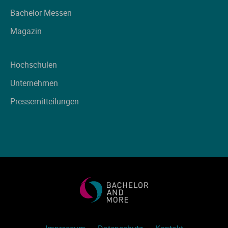
Ve
Bachelor Messen
Magazin
V
Hochschulen
Wi
Unternehmen
Wi
Pressemitteilungen