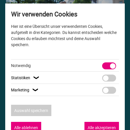
Me
Th
Ph
Sl
I
St
Wir verwenden Cookies
Na
Ps
Sp
Im
Hier ist eine Übersicht unser verwendenten Cookies,
aufgeteilt in drei Kategorien. Du kannst entscheiden welche
Cookies du erlauben möchtest und deine Auswahl
Na
Sp
Sp
In
speichern.
Studiengang der Woche
Pr
Th
Sp
In
B.A. Internationale Beziehungen
Notwendig
R
Ti
Sp
K
Statistiken
❯
Se
Za
Le
Marketing
❯
T
Lo
Auswahl speichern
Um
M
Alle ablehnen
Alle akzeptieren