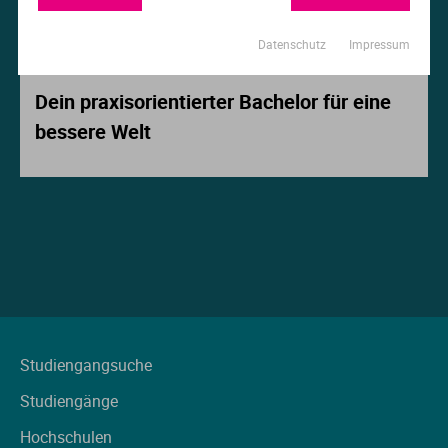
Ur
Ma
Datenschutz
Impressum
Beitrag der Woche
Ve
P
Dein praxisorientierter Bachelor für eine
bessere Welt
Wa
Pr
Wi
Si
S
T
Te
Studiengangsuche
Studiengänge
To
Hochschulen