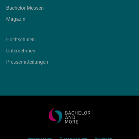
Ve
Bachelor Messen
Magazin
V
Hochschulen
Wi
Unternehmen
Wi
Pressemitteilungen