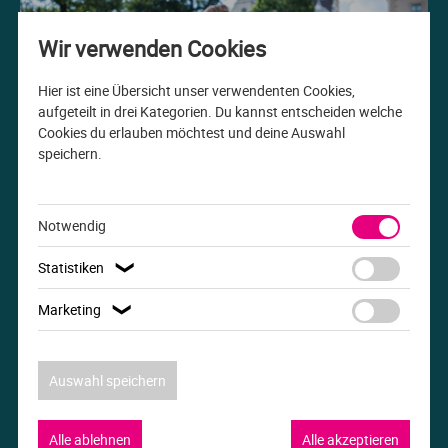
Me
Th
Ph
Sl
I
St
Wir verwenden Cookies
Na
Ps
Sp
Im
Hier ist eine Übersicht unser verwendenten Cookies,
aufgeteilt in drei Kategorien. Du kannst entscheiden welche
Cookies du erlauben möchtest und deine Auswahl
Na
Sp
Sp
In
speichern.
Studiengang der Woche
Pr
Th
Sp
In
B.A. Internationale Beziehungen
Notwendig
R
Ti
Sp
K
Statistiken
❯
Se
Za
Le
Marketing
❯
T
Lo
Auswahl speichern
Um
M
Alle ablehnen
Alle akzeptieren