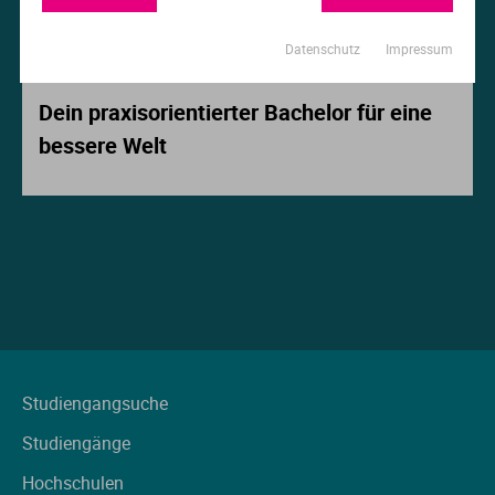
Ur
Ma
Datenschutz
Impressum
Beitrag der Woche
Ve
P
Dein praxisorientierter Bachelor für eine
bessere Welt
Wa
Pr
Wi
Si
S
T
Te
Studiengangsuche
Studiengänge
To
Hochschulen