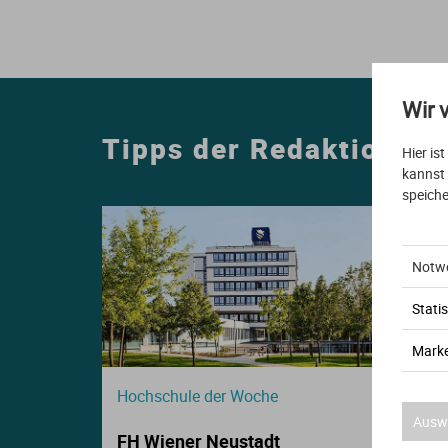
E
S
S
Wir 
I
Tipps der Redaktion
Hier is
K
kannst
speiche
Notw
Statis
O
Marke
N
Hochschule der Woche
Auswa
FH Wiener Neustadt