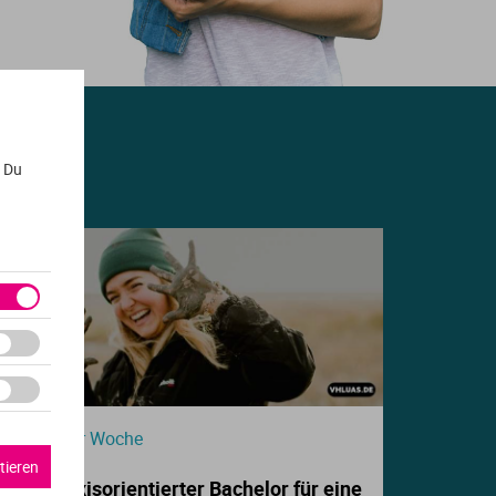
. Du
Beitrag der Woche
tieren
Dein praxisorientierter Bachelor für eine