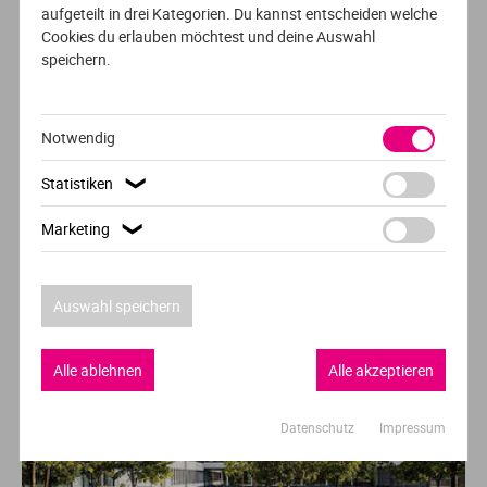
Radiologietechnologie
aufgeteilt in drei Kategorien. Du kannst entscheiden welche
Ve
Cookies du erlauben möchtest und deine Auswahl
Fachhochschule Wiener Neustadt
speichern.
V
Wiener Neustadt
Notwendig
Wi
Statistiken
❯
Wi
Marketing
❯
Empfehlung der Redaktion
Auswahl speichern
Alle ablehnen
Alle akzeptieren
Datenschutz
Impressum