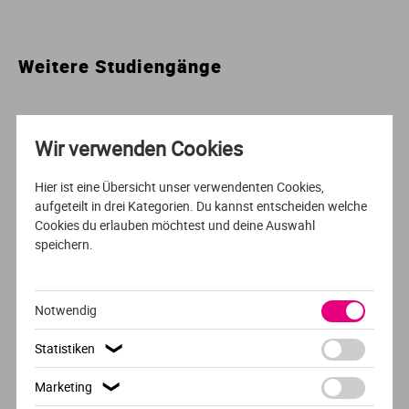
Ur
Ma
Weitere Studiengänge
Ve
P
Wa
Pr
Wir verwenden Cookies
Wi
Si
Empfehlung der Redaktion
Hier ist eine Übersicht unser verwendenten Cookies,
aufgeteilt in drei Kategorien. Du kannst entscheiden welche
S
Cookies du erlauben möchtest und deine Auswahl
speichern.
T
Notwendig
Te
Statistiken
❯
To
Marketing
❯