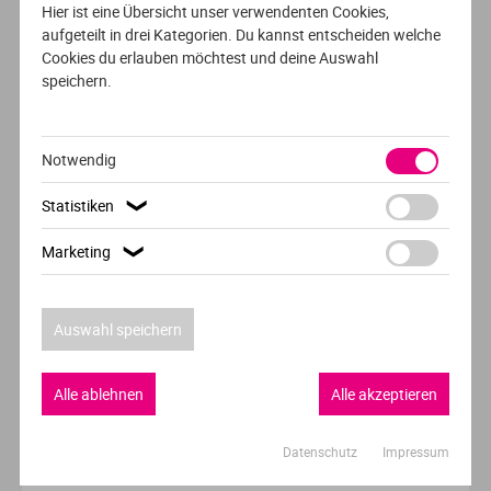
Hier ist eine Übersicht unser verwendenten Cookies,
aufgeteilt in drei Kategorien. Du kannst entscheiden welche
VHL University of Applied Sciences
Cookies du erlauben möchtest und deine Auswahl
Velp
speichern.
Notwendig
AUSFÜHRLICHES PROFIL
Statistiken
VOLLZEIT
ENGLISCH
❯
Creative Media
Marketing
❯
SRH Haarlem University of Applied Sciences
Haarlem
Auswahl speichern
Alle ablehnen
Alle akzeptieren
Datenschutz
Impressum
VOLLZEIT
ENGLISCH