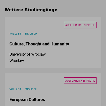
Ur
Ma
Weitere Studiengänge
Ve
P
AUSFÜHRLICHES PROFIL
Wa
Pr
VOLLZEIT
ENGLISCH
Culture, Thought and Humanity
Wi
Si
University of Wroclaw
S
Wrocław
T
AUSFÜHRLICHES PROFIL
Te
VOLLZEIT
ENGLISCH
To
European Cultures