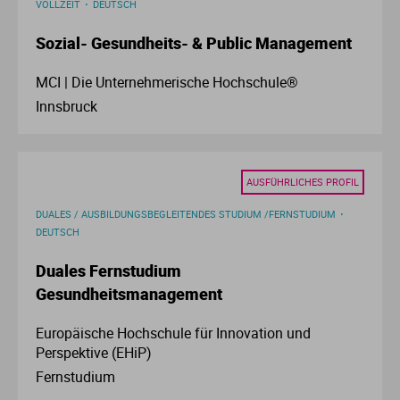
VOLLZEIT
DEUTSCH
Ve
Sozial- Gesundheits- & Public Management
V
MCI | Die Unternehmerische Hochschule®
Innsbruck
Wi
Wi
AUSFÜHRLICHES PROFIL
DUALES / AUSBILDUNGSBEGLEITENDES STUDIUM /FERNSTUDIUM
DEUTSCH
Duales Fernstudium
Gesundheitsmanagement
Europäische Hochschule für Innovation und
Perspektive (EHiP)
Fernstudium