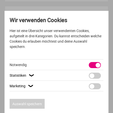
AUSFÜHRLICHES PROFIL
Wir verwenden Cookies
BERUFSBEGLEITEND /DUALES / AUSBILDUNGSBEGLEITENDES
STUDIUM
Hier ist eine Übersicht unser verwendenten Cookies,
DEUTSCH
aufgeteilt in drei Kategorien. Du kannst entscheiden welche
Cookies du erlauben möchtest und deine Auswahl
Pflegemanagement (B.A.)
speichern.
FOM Hochschule für Oekonomie & Management
Digital
Notwendig
Statistiken
❯
AUSFÜHRLICHES PROFIL
Marketing
❯
FERNSTUDIUM
DEUTSCH
Sportmanagement
Auswahl speichern