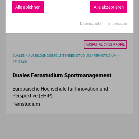
Europäische Hochschule für Innovation und
Alle ablehnen
Alle akzeptieren
Perspektive (EHiP)
Fernstudium
Datenschutz
Impressum
AUSFÜHRLICHES PROFIL
DUALES / AUSBILDUNGSBEGLEITENDES STUDIUM /FERNSTUDIUM
DEUTSCH
Duales Fernstudium Sportmanagement
Europäische Hochschule für Innovation und
Perspektive (EHiP)
Fernstudium