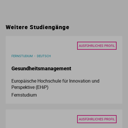
Ur
Ma
Ve
P
Weitere Studiengänge
Wa
Pr
AUSFÜHRLICHES PROFIL
Wi
Si
FERNSTUDIUM
DEUTSCH
Gesundheitsmanagement
S
Europäische Hochschule für Innovation und
T
Perspektive (EHiP)
Fernstudium
Te
To
AUSFÜHRLICHES PROFIL