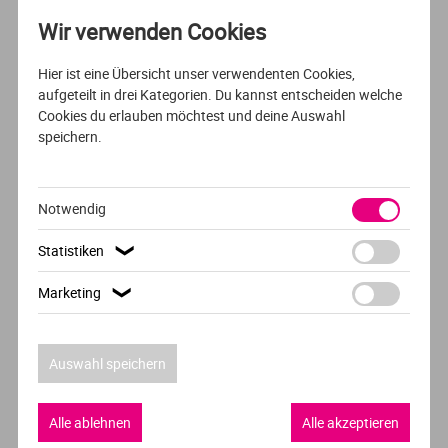
Wir verwenden Cookies
Sport- und Ernährungswissenschaft
Hier ist eine Übersicht unser verwendenten Cookies,
Europäische Hochschule für Innovation und
aufgeteilt in drei Kategorien. Du kannst entscheiden welche
Perspektive (EHiP)
Cookies du erlauben möchtest und deine Auswahl
Fernstudium
speichern.
Notwendig
AUSFÜHRLICHES PROFIL
DUALES / AUSBILDUNGSBEGLEITENDES STUDIUM /FERNSTUDIUM
Statistiken
❯
DEUTSCH
Marketing
❯
Duales Fernstudium Sport- und
Ernährungswissenschaft
Auswahl speichern
Europäische Hochschule für Innovation und
Perspektive (EHiP)
Alle ablehnen
Alle akzeptieren
Fernstudium