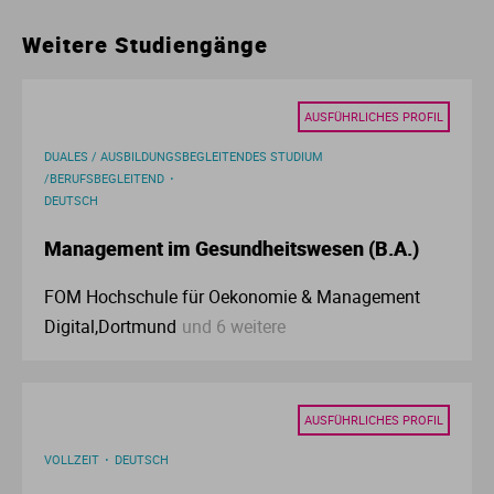
Ur
Ma
Weitere Studiengänge
Ve
P
AUSFÜHRLICHES PROFIL
Wa
Pr
DUALES / AUSBILDUNGSBEGLEITENDES STUDIUM
/BERUFSBEGLEITEND
DEUTSCH
Wi
Si
Management im Gesundheitswesen (B.A.)
S
FOM Hochschule für Oekonomie & Management
Digital,Dortmund
und 6 weitere
T
Te
AUSFÜHRLICHES PROFIL
To
VOLLZEIT
DEUTSCH