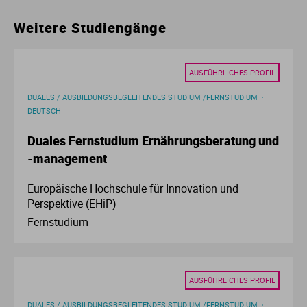
Ur
Ma
Weitere Studiengänge
Ve
P
AUSFÜHRLICHES PROFIL
Wa
Pr
DUALES / AUSBILDUNGSBEGLEITENDES STUDIUM /FERNSTUDIUM
DEUTSCH
Wi
Si
Duales Fernstudium Ernährungsberatung und
-management
S
Europäische Hochschule für Innovation und
Perspektive (EHiP)
T
Fernstudium
Te
To
AUSFÜHRLICHES PROFIL
DUALES / AUSBILDUNGSBEGLEITENDES STUDIUM /FERNSTUDIUM