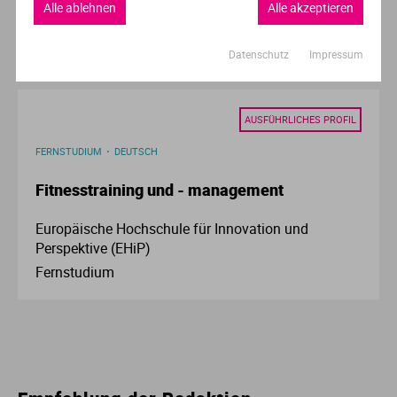
Alle ablehnen
Alle akzeptieren
FOM Hochschule für Oekonomie & Management
Berlin,Digital
und 11 weitere
Datenschutz
Impressum
AUSFÜHRLICHES PROFIL
FERNSTUDIUM
DEUTSCH
Fitnesstraining und - management
Europäische Hochschule für Innovation und
Perspektive (EHiP)
Fernstudium