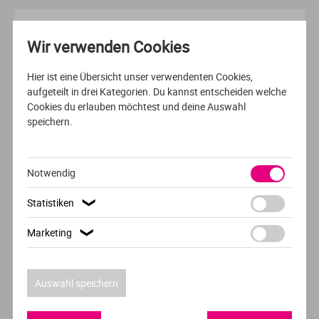
AUSFÜHRLICHES PROFIL
Wir verwenden Cookies
VOLLZEIT
DEUTSCH
Hier ist eine Übersicht unser verwendenten Cookies,
Sozial- Gesundheits- & Public Management
aufgeteilt in drei Kategorien. Du kannst entscheiden welche
Cookies du erlauben möchtest und deine Auswahl
MCI | Die Unternehmerische Hochschule®
speichern.
Innsbruck
Notwendig
AUSFÜHRLICHES PROFIL
Statistiken
❯
DUALES / AUSBILDUNGSBEGLEITENDES STUDIUM
Marketing
❯
/BERUFSBEGLEITEND
DEUTSCH
Auswahl speichern
Gesundheitspsychologie & Medizinpädagogik
(B.A.)