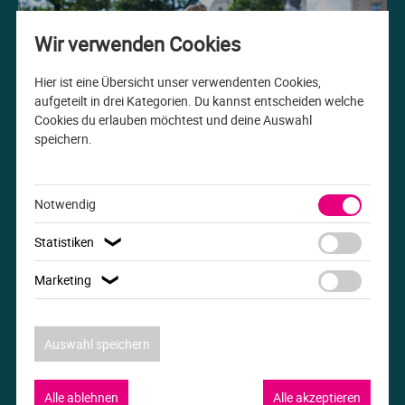
Me
Th
Ph
Sl
I
St
Wir verwenden Cookies
Na
Ps
Sp
Im
Hier ist eine Übersicht unser verwendenten Cookies,
aufgeteilt in drei Kategorien. Du kannst entscheiden welche
Cookies du erlauben möchtest und deine Auswahl
Na
Sp
Sp
In
speichern.
Studiengang der Woche
Pr
Th
Sp
In
B.A. Internationale Beziehungen
Notwendig
R
Ti
Sp
K
Statistiken
❯
Se
Za
Le
Marketing
❯
T
Lo
Auswahl speichern
Um
M
Alle ablehnen
Alle akzeptieren