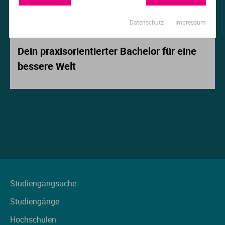
Ur
Ma
Datenschutz
Impressum
Beitrag der Woche
Ve
P
Dein praxisorientierter Bachelor für eine
bessere Welt
Wa
Pr
Wi
Si
S
T
Te
Studiengangsuche
Studiengänge
To
Hochschulen