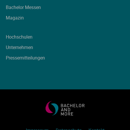
Ve
Bachelor Messen
Magazin
V
Hochschulen
Wi
Unternehmen
Wi
Pressemitteilungen