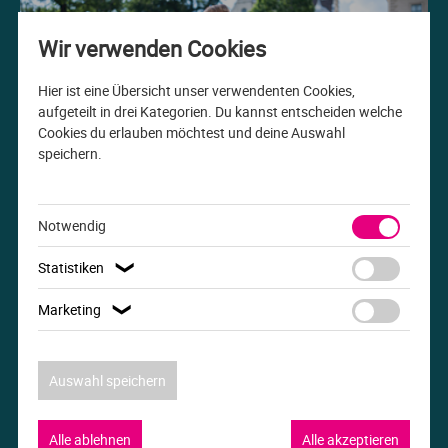
Me
Th
Ph
Sl
I
St
Wir verwenden Cookies
Na
Ps
Sp
Im
Hier ist eine Übersicht unser verwendenten Cookies,
aufgeteilt in drei Kategorien. Du kannst entscheiden welche
Cookies du erlauben möchtest und deine Auswahl
Na
Sp
Sp
In
speichern.
Studiengang der Woche
Pr
Th
Sp
In
B.A. Internationale Beziehungen
Notwendig
R
Ti
Sp
K
Statistiken
❯
Se
Za
Le
Marketing
❯
T
Lo
Auswahl speichern
Um
M
Alle ablehnen
Alle akzeptieren