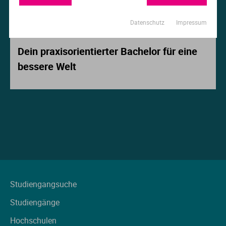
Ur
Ma
Datenschutz
Impressum
Beitrag der Woche
Ve
P
Dein praxisorientierter Bachelor für eine
bessere Welt
Wa
Pr
Wi
Si
S
T
Te
Studiengangsuche
Studiengänge
To
Hochschulen