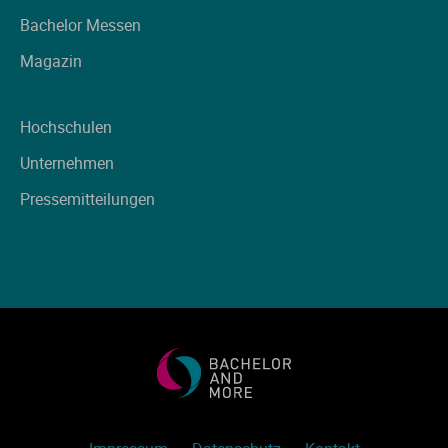
Ve
Bachelor Messen
Magazin
V
Hochschulen
Wi
Unternehmen
Wi
Pressemitteilungen