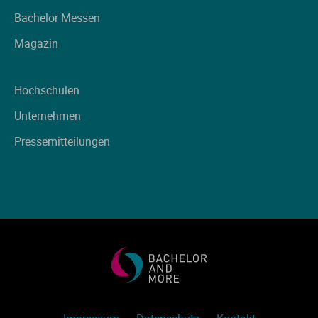
Ve
Bachelor Messen
Magazin
V
Hochschulen
Wi
Unternehmen
Wi
Pressemitteilungen