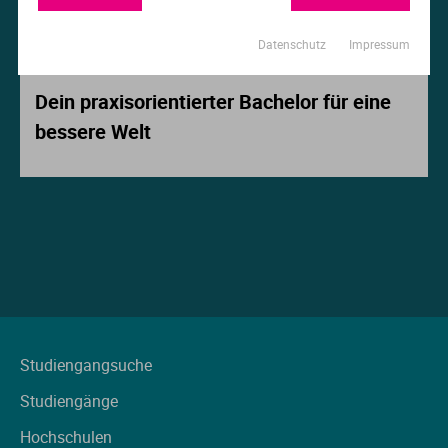
Ur
Ma
Datenschutz
Impressum
Beitrag der Woche
Ve
P
Dein praxisorientierter Bachelor für eine
bessere Welt
Wa
Pr
Wi
Si
S
T
Te
Studiengangsuche
Studiengänge
To
Hochschulen