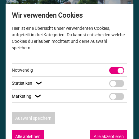
Me
Th
Ph
Sl
I
St
Wir verwenden Cookies
Na
Ps
Sp
Im
Hier ist eine Übersicht unser verwendenten Cookies,
aufgeteilt in drei Kategorien. Du kannst entscheiden welche
Cookies du erlauben möchtest und deine Auswahl
Na
Sp
Sp
In
speichern.
Studiengang der Woche
Pr
Th
Sp
In
B.A. Internationale Beziehungen
Notwendig
R
Ti
Sp
K
Statistiken
❯
Se
Za
Le
Marketing
❯
T
Lo
Auswahl speichern
Um
M
Alle ablehnen
Alle akzeptieren