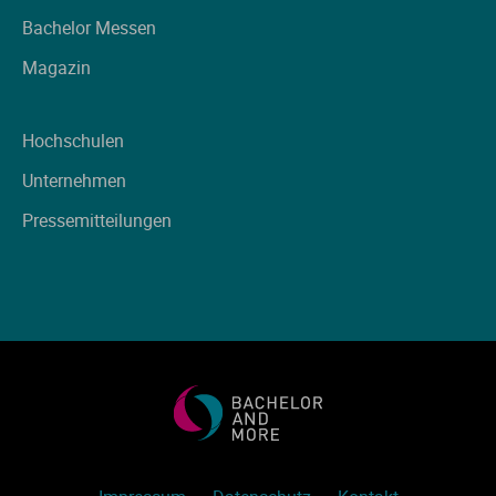
Ve
Bachelor Messen
Magazin
V
Hochschulen
Wi
Unternehmen
Wi
Pressemitteilungen