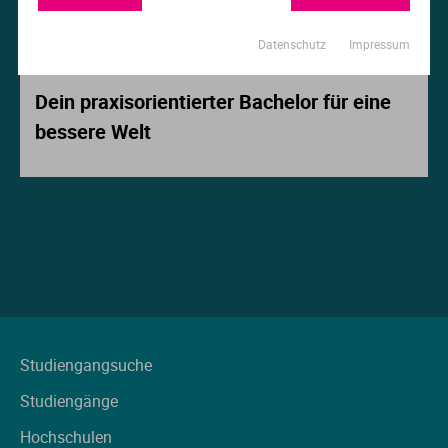
Ur
Ma
Datenschutz
Impressum
Beitrag der Woche
Ve
P
Dein praxisorientierter Bachelor für eine
bessere Welt
Wa
Pr
Wi
Si
S
T
Te
Studiengangsuche
Studiengänge
To
Hochschulen