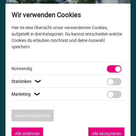
Me
Th
Ph
Sl
I
St
Wir verwenden Cookies
Na
Ps
Sp
Im
Hier ist eine Übersicht unser verwendenten Cookies,
aufgeteilt in drei Kategorien. Du kannst entscheiden welche
Cookies du erlauben möchtest und deine Auswahl
Na
Sp
Sp
In
speichern.
Studiengang der Woche
Pr
Th
Sp
In
B.A. Internationale Beziehungen
Notwendig
R
Ti
Sp
K
Statistiken
❯
Se
Za
Le
Marketing
❯
T
Lo
Auswahl speichern
Um
M
Alle ablehnen
Alle akzeptieren