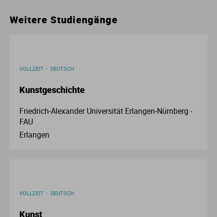
Ur
Ma
Weitere Studiengänge
Ve
P
Wa
Pr
VOLLZEIT
DEUTSCH
Kunstgeschichte
Wi
Si
Friedrich-Alexander Universität Erlangen-Nürnberg -
S
FAU
Erlangen
T
Te
VOLLZEIT
DEUTSCH
To
Kunst