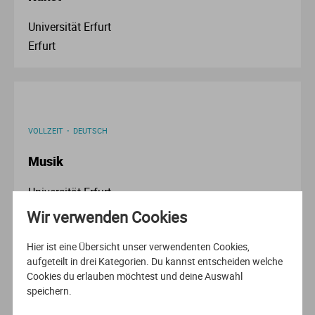
Ve
Universität Erfurt
Erfurt
V
Wi
Wi
VOLLZEIT
DEUTSCH
Musik
Universität Erfurt
Erfurt
Wir verwenden Cookies
Hier ist eine Übersicht unser verwendenten Cookies,
aufgeteilt in drei Kategorien. Du kannst entscheiden welche
Cookies du erlauben möchtest und deine Auswahl
speichern.
VOLLZEIT
DEUTSCH