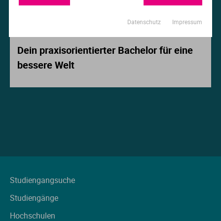
Ur
Ma
Datenschutz
Impressum
Beitrag der Woche
Ve
P
Dein praxisorientierter Bachelor für eine
bessere Welt
Wa
Pr
Wi
Si
S
T
Te
Studiengangsuche
Studiengänge
To
Hochschulen