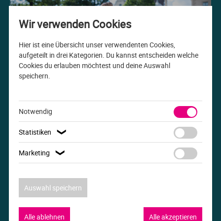
Me
Th
Ph
Sl
I
St
Wir verwenden Cookies
Na
Ps
Sp
Im
Hier ist eine Übersicht unser verwendenten Cookies,
aufgeteilt in drei Kategorien. Du kannst entscheiden welche
Cookies du erlauben möchtest und deine Auswahl
Na
Sp
Sp
In
speichern.
Studiengang der Woche
Pr
Th
Sp
In
B.A. Internationale Beziehungen
Notwendig
R
Ti
Sp
K
Statistiken
❯
Se
Za
Le
Marketing
❯
T
Lo
Auswahl speichern
Um
M
Alle ablehnen
Alle akzeptieren