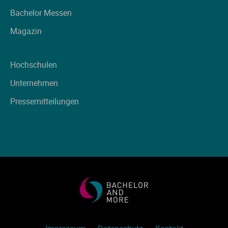
Ve
Bachelor Messen
Magazin
V
Hochschulen
Wi
Unternehmen
Wi
Pressemitteilungen