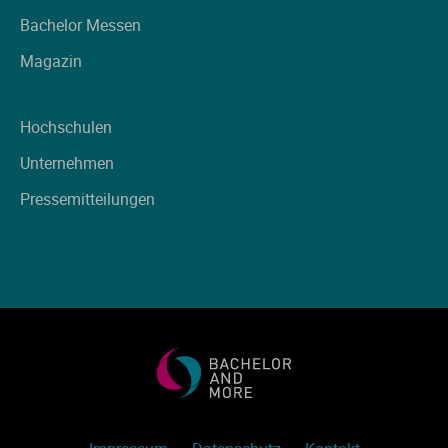
Ve
Bachelor Messen
Magazin
V
Hochschulen
Wi
Unternehmen
Wi
Pressemitteilungen