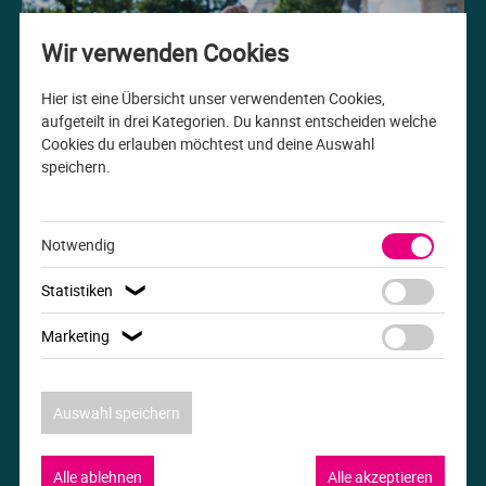
Me
Th
Ph
Sl
I
St
Wir verwenden Cookies
Na
Ps
Sp
Im
Hier ist eine Übersicht unser verwendenten Cookies,
aufgeteilt in drei Kategorien. Du kannst entscheiden welche
Cookies du erlauben möchtest und deine Auswahl
Na
Sp
Sp
In
speichern.
Studiengang der Woche
Pr
Th
Sp
In
B.A. Internationale Beziehungen
Notwendig
R
Ti
Sp
K
Statistiken
❯
Se
Za
Le
Marketing
❯
T
Lo
Auswahl speichern
Um
M
Alle ablehnen
Alle akzeptieren