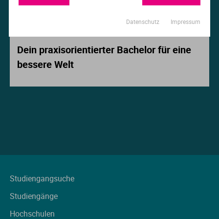
Ur
Ma
Datenschutz
Impressum
Beitrag der Woche
Ve
P
Dein praxisorientierter Bachelor für eine
bessere Welt
Wa
Pr
Wi
Si
S
T
Te
Studiengangsuche
Studiengänge
To
Hochschulen