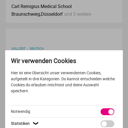
Ve
Carl Remigius Medical School
Braunschweig,Düsseldorf
und 5 weitere
V
Wi
VOLLZEIT
DEUTSCH
Wi
Wir verwenden Cookies
Physician Assistance, B.Sc.
Hier ist eine Übersicht unser verwendenten Cookies,
Carl Remigius Medical School
aufgeteilt in drei Kategorien. Du kannst entscheiden welche
Braunschweig,Düsseldorf
und 4 weitere
Cookies du erlauben möchtest und deine Auswahl
speichern.
Notwendig
BERUFSBEGLEITEND
DEUTSCH
Statistiken
❯
Medizinpädagogik, B.A.