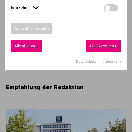
Marketing
❯
Carl Remigius Medical School
Frankfurt a. M.,Hannover
und 2 weitere
Auswahl speichern
1
Alle ablehnen
Alle akzeptieren
Datenschutz
Impressum
Empfehlung der Redaktion