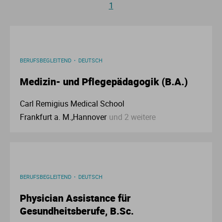
1
Ur
Ma
Ve
P
BERUFSBEGLEITEND
DEUTSCH
Wa
Pr
Medizin- und Pflegepädagogik (B.A.)
Wi
Si
Carl Remigius Medical School
Frankfurt a. M.,Hannover
und 2 weitere
S
T
Te
BERUFSBEGLEITEND
DEUTSCH
Physician Assistance für
To
Gesundheitsberufe, B.Sc.