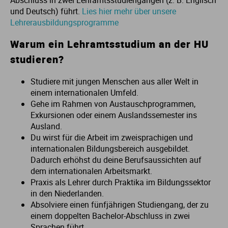
Abschluss in zwei Lehramtsstudiengängen (z. B. Englisch
und Deutsch) führt.
Lies hier mehr über unsere
Me
Th
Ph
Sl
I
St
Lehrerausbildungsprogramme
Warum ein Lehramtsstudium an der HU
Na
Ps
Sp
Im
studieren?
Na
Sp
Sp
In
Studiere mit jungen Menschen aus aller Welt in
einem internationalen Umfeld.
Pr
Th
Sp
In
Gehe im Rahmen von Austauschprogrammen,
Exkursionen oder einem Auslandssemester ins
Ausland.
R
Ti
Sp
K
Du wirst für die Arbeit im zweisprachigen und
internationalen Bildungsbereich ausgebildet.
Se
Za
Le
Dadurch erhöhst du deine Berufsaussichten auf
dem internationalen Arbeitsmarkt.
Praxis als Lehrer durch Praktika im Bildungssektor
T
Lo
in den Niederlanden.
Absolviere einen fünfjährigen Studiengang, der zu
Um
M
einem doppelten Bachelor-Abschluss in zwei
Sprachen führt.