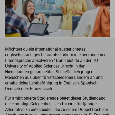
Fo
In
Fa
Et
Mu
Li
M
Le
Pä
Um
Ge
So
E
Ba
St
St
Ga
In
Ge
Ge
Sc
Ma
Me
Lo
Re
Wi
It
So
Fa
St
St
Ho
Kü
In
Is
T
Ne
Me
So
Ja
So
Fi
St
St
Möchtest du ein international ausgerichtetes,
La
Me
In
Ju
Th
Ph
Me
So
La
Ve
Fr
St
St
englischsprachiges Lehramtsstudium in einer modernen
Fremdsprache absolvieren? Dann bist du an der HU
University of Applied Sciences Utrecht in den
Nu
Me
La
Ku
Um
Ne
Ba
Ga
St
St
Niederlanden genau richtig. Schließe dich jungen
Menschen aus über 40 verschiedenen Ländern an und
P
So
Le
Or
Wi
P
Li
G
St
erhalte deine Lehrbefähigung in Englisch, Spanisch,
Deutsch oder Französisch.
Ti
Wi
Lu
Ph
Pf
Ni
Ho
St
Für ambitionierte Studierende bietet dieser Studiengang
die einmalige Gelegenheit, sich für eine fünfjährige
Alternative zu entscheiden, die zu einem Doppel-Bachelor-
Ti
M
Re
Ph
Ro
H
St