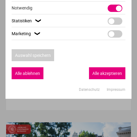
Ve
Notwendig
Statistiken
❯
V
Marketing
❯
Wi
Auswahl speichern
Wi
Alle ablehnen
Alle akzeptieren
Hochschule der Woche
Datenschutz
Impressum
FH Wiener Neustadt