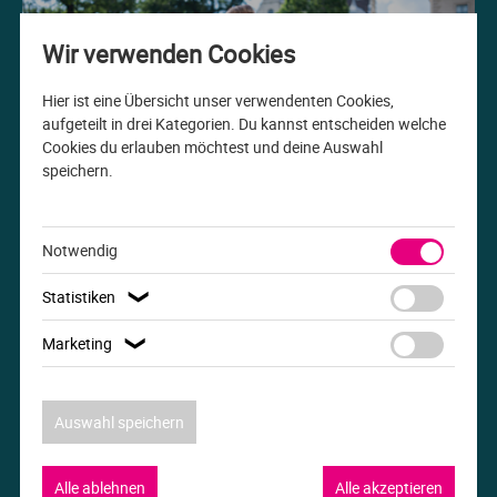
Me
Th
Ph
Sl
I
St
Wir verwenden Cookies
Na
Ps
Sp
Im
Hier ist eine Übersicht unser verwendenten Cookies,
aufgeteilt in drei Kategorien. Du kannst entscheiden welche
Cookies du erlauben möchtest und deine Auswahl
Na
Sp
Sp
In
speichern.
Studiengang der Woche
Pr
Th
Sp
In
B.A. Internationale Beziehungen
Notwendig
R
Ti
Sp
K
Statistiken
❯
Se
Za
Le
Marketing
❯
T
Lo
Auswahl speichern
Um
M
Alle ablehnen
Alle akzeptieren