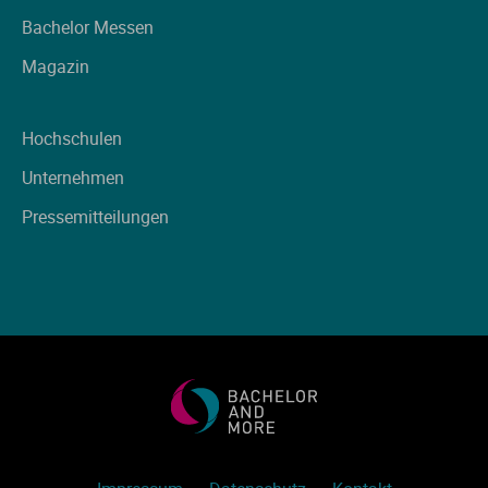
Ve
Bachelor Messen
Magazin
V
Hochschulen
Wi
Unternehmen
Wi
Pressemitteilungen