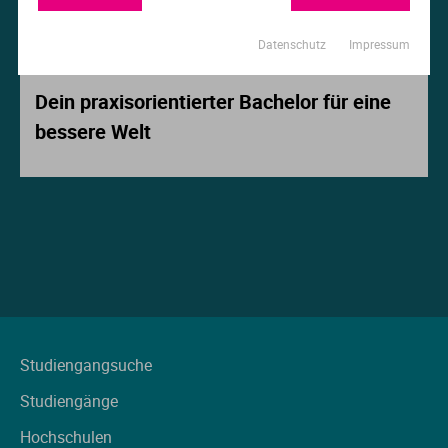
Ur
Ma
Datenschutz
Impressum
Beitrag der Woche
Ve
P
Dein praxisorientierter Bachelor für eine
bessere Welt
Wa
Pr
Wi
Si
S
T
Te
Studiengangsuche
Studiengänge
To
Hochschulen