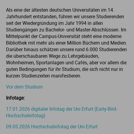
Als eine der ältesten deutschen Universitäten im 14.
Me
Th
Ph
Sl
I
St
Jahrhundert entstanden, führen wir unsere Studierenden
seit der Wiedergründung im Jahr 1994 in allen
Na
Ps
Sp
Im
Studiengängen zu Bachelor- und Master-Abschlüssen. Im
Mittelpunkt der Campus-Universität steht eine moderne
Bibliothek mit mehr als einer Million Büchern und Medien.
Na
Sp
Sp
In
Darüber hinaus schätzen unsere rund 6.000 Studierenden
die überschaubaren Wege zu Lehrgebäuden,
Pr
Th
Sp
In
Wohnheimen, Sportanlagen und Cafés, aber vor allem die
guten Bedingungen für ihr Studium, die sich nicht nur in
kurzen Studienzeiten manifestieren.
R
Ti
Sp
K
Vor dem Studium
Se
Za
Le
Infotage:
17.01.2026 digitaler Infotag der Uni Erfurt (Early-Bird-
T
Lo
Hochschulinfotag)
Um
M
09.05.2026 Hochschulinfotag der Uni Erfurt