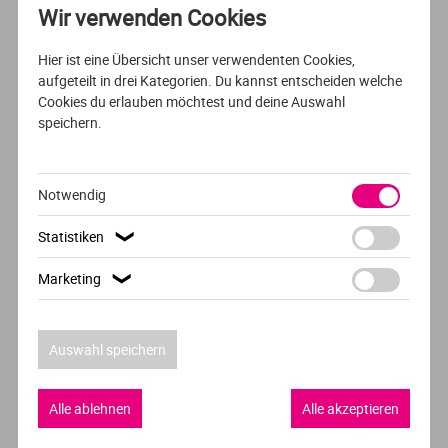
Wir verwenden Cookies
Weitere Studiengänge der Hochschule
Hier ist eine Übersicht unser verwendenten Cookies,
aufgeteilt in drei Kategorien. Du kannst entscheiden welche
1
2
3
4
5
Cookies du erlauben möchtest und deine Auswahl
speichern.
Notwendig
VOLLZEIT
DEUTSCH
Statistiken
❯
Lehr-, Lern- und Trainingspsychologie
Marketing
❯
Universität Erfurt
Erfurt
Auswahl speichern
Alle ablehnen
Alle akzeptieren
VOLLZEIT
DEUTSCH