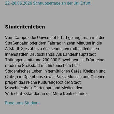
22.-26.06.2026 Schnuppertage an der Uni Erfurt
Ur
Ma
Ve
P
Studentenleben
Wa
Pr
Vom Campus der Universität Erfurt gelangt man mit der
Straßenbahn oder dem Fahrrad in zehn Minuten in die
Wi
Si
Altstadt. Sie zählt zu den schönsten mittelalterlichen
Innenstädten Deutschlands. Als Landeshauptstadt
Thüringens mit rund 200.000 Einwohnern ist Erfurt eine
S
moderne Großstadt mit historischem Flair.
Studentisches Leben in gemütlichen Cafés, Kneipen und
T
Clubs, ein Opernhaus sowie Parks, Museen und Galerien
prägen das reiche Kulturangebot der Stadt;
Maschinenbau, Gartenbau und Medien den
Te
Wirtschaftsstandort in der Mitte Deutschlands.
Rund ums Studium
To