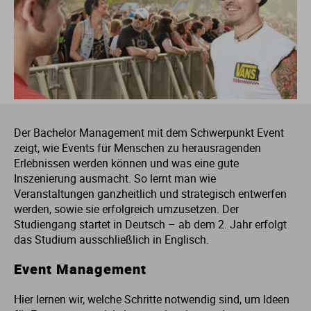
Fo
In
Fa
Et
Mu
Li
M
Le
Pä
Um
Ge
So
E
Ba
St
St
Ga
In
Ge
Ge
Sc
Ma
Me
Lo
Re
Wi
It
So
Fa
St
St
Ho
Kü
In
Is
T
Ne
Me
So
Ja
So
Fi
St
St
Der Bachelor Management mit dem Schwerpunkt Event
La
Me
In
Ju
Th
Ph
Me
So
La
Ve
Fr
St
St
zeigt, wie Events für Menschen zu herausragenden
Erlebnissen werden können und was eine gute
Inszenierung ausmacht. So lernt man wie
Nu
Me
La
Ku
Um
Ne
Ba
Ga
St
St
Veranstaltungen ganzheitlich und strategisch entwerfen
werden, sowie sie erfolgreich umzusetzen. Der
P
So
Le
Or
Wi
P
Li
G
St
Studiengang startet in Deutsch – ab dem 2. Jahr erfolgt
das Studium ausschließlich in Englisch.
Ti
Wi
Lu
Ph
Pf
Ni
Ho
St
Event Management
Ti
M
Re
Ph
Ro
H
St
Hier lernen wir, welche Schritte notwendig sind, um Ideen