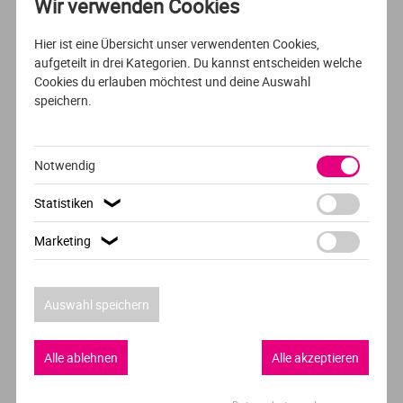
Wissen vertiefen kann.
Wir verwenden Cookies
Ve
Mehr über das Studium
Hier ist eine Übersicht unser verwendenten Cookies,
aufgeteilt in drei Kategorien. Du kannst entscheiden welche
V
Cookies du erlauben möchtest und deine Auswahl
www.karlshochschule.de/de/bachelor/ab-wintersemester-
speichern.
201819/studium-management/event
Wi
Infos & Beratung
Wi
Notwendig
Gerne unterstützen wir dich persönlich bei der Wahl
Statistiken
❯
deines Studiengangs. Du erreichst uns telefonisch unter
+49 721 48095 0 oder per E-Mail an
Marketing
❯
admissions@karlshochschule.de
Auswahl speichern
Alle ablehnen
Alle akzeptieren