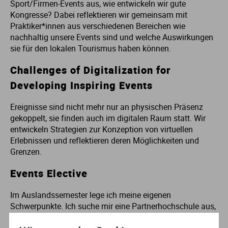
Sport/Firmen-Events aus, wie entwickeln wir gute
Ur
Ma
Kongresse? Dabei reflektieren wir gemeinsam mit
Praktiker*innen aus verschiedenen Bereichen wie
nachhaltig unsere Events sind und welche Auswirkungen
Ve
P
sie für den lokalen Tourismus haben können.
Challenges of Digitalization for
Wa
Pr
Developing Inspiring Events
Wi
Si
Ereignisse sind nicht mehr nur an physischen Präsenz
gekoppelt, sie finden auch im digitalen Raum statt. Wir
S
entwickeln Strategien zur Konzeption von virtuellen
Erlebnissen und reflektieren deren Möglichkeiten und
Grenzen.
T
Events Elective
Te
Im Auslandssemester lege ich meine eigenen
Schwerpunkte. Ich suche mir eine Partnerhochschule aus,
To
an der ich neue Erfahrungen machen kann und mein