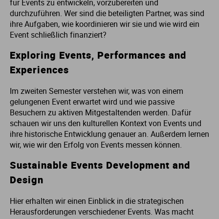
für Events zu entwickeln, vorzubereiten und
durchzuführen. Wer sind die beteiligten Partner, was sind
Me
Th
Ph
Sl
I
St
ihre Aufgaben, wie koordinieren wir sie und wie wird ein
Event schließlich finanziert?
Na
Ps
Sp
Im
Exploring Events, Performances and
Experiences
Na
Sp
Sp
In
Im zweiten Semester verstehen wir, was von einem
Pr
Th
Sp
In
gelungenen Event erwartet wird und wie passive
Besuchern zu aktiven Mitgestaltenden werden. Dafür
schauen wir uns den kulturellen Kontext von Events und
R
Ti
Sp
K
ihre historische Entwicklung genauer an. Außerdem lernen
wir, wie wir den Erfolg von Events messen können.
Se
Za
Le
Sustainable Events Development and
T
Lo
Design
Hier erhalten wir einen Einblick in die strategischen
Um
M
Herausforderungen verschiedener Events. Was macht