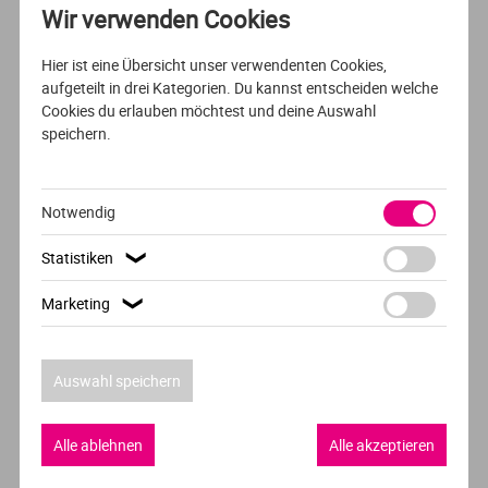
Wir verwenden Cookies
Hier ist eine Übersicht unser verwendenten Cookies,
aufgeteilt in drei Kategorien. Du kannst entscheiden welche
Cookies du erlauben möchtest und deine Auswahl
Hochschule der Woche
speichern.
FH Wiener Neustadt
Notwendig
Statistiken
❯
Marketing
❯
Auswahl speichern
Alle ablehnen
Alle akzeptieren
Studiengang der Woche