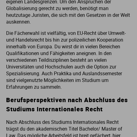
eigenen Landesgrenzen. Um den Ansprüchen der
Globalisierung gerecht zu werden, benötigt man
St
St
heutzutage Juristen, die sich mit den Gesetzen in der Welt
auskennen.
St
St
Die Fächerwahl ist vielfältig, von EU-Recht über Umwelt-
und Handelsrecht bis hin zur polizeilichen Kooperation
innerhalb von Europa. Du wirst dir in vielen Bereichen
St
St
Qualifikationen und Fähigkeiten aneignen. In den
verschiedenen Teildisziplinen besteht an vielen
St
St
Universitäten und Hochschulen auch die Option zur
Spezialisierung. Auch Praktika und Auslandssemester
sind vielgenutzte Möglichkeiten im Studium um
St
St
Erfahrungen zu sammeln.
St
Berufsperspektiven nach Abschluss des
Studiums Internationales Recht
St
Nach Abschluss des Studiums Internationales Recht
trägst du den akademischen Titel Bachelor/ Master of
St
Law. Das mögliche Arbeitsfeld ist breit gefächert, hier