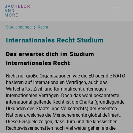
Studiengänge
Recht
❯
Un
St
St
Au
Au
Au
Au
Au
Au
Au
Au
Internationales Recht Studium
Fa
St
St
St
St
St
St
St
St
St
St
Das erwartet dich im Studium
Internationales Recht
Be
St
St
Vo
Vo
Vo
Vo
Vo
Vo
Vo
Vo
Nicht nur große Organisationen wie die EU oder die NATO
St
St
St
St
St
St
St
St
St
St
basieren auf internationalen Verträgen, auch das
Wirtschafts-, Zivil- und Kriminalrecht unterliegen
internationalen Verträgen. Doch das wohl bekannteste
St
St
An
An
An
An
An
An
An
An
international geltende Recht ist die Charta (grundlegende
Urkunden des Staats- und Völkerrechts) der Vereinten
St
St
Hy
Hy
Hy
Hy
Hy
Nationen, welches die Menschenrechte global definiert.
Diese Beispiele zeigen, dass Jura und die klassischen
Rechtswissenschaften noch viel weiter gehen als die
St
St