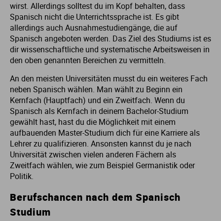
wirst. Allerdings solltest du im Kopf behalten, dass
Spanisch nicht die Unterrichtssprache ist. Es gibt
St
St
allerdings auch Ausnahmestudiengänge, die auf
Spanisch angeboten werden. Das Ziel des Studiums ist es
St
St
dir wissenschaftliche und systematische Arbeitsweisen in
den oben genannten Bereichen zu vermitteln.
St
St
An den meisten Universitäten musst du ein weiteres Fach
neben Spanisch wählen. Man wählt zu Beginn ein
Kernfach (Hauptfach) und ein Zweitfach. Wenn du
St
St
Spanisch als Kernfach in deinem Bachelor-Studium
gewählt hast, hast du die Möglichkeit mit einem
St
St
aufbauenden Master-Studium dich für eine Karriere als
Lehrer zu qualifizieren. Ansonsten kannst du je nach
Universität zwischen vielen anderen Fächern als
St
Zweitfach wählen, wie zum Beispiel Germanistik oder
Politik.
St
Berufschancen nach dem Spanisch
Studium
St