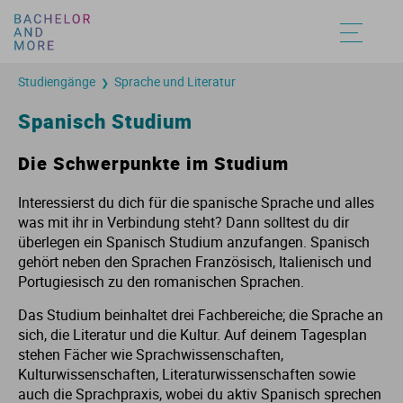
Studiengänge
Sprache und Literatur
❯
Un
St
St
Au
Au
Au
Au
Au
Au
Au
Au
Spanisch Studium
Fa
St
St
St
St
St
St
St
St
St
St
Die Schwerpunkte im Studium
Be
St
St
Vo
Vo
Vo
Vo
Vo
Vo
Vo
Vo
Interessierst du dich für die spanische Sprache und alles
was mit ihr in Verbindung steht? Dann solltest du dir
überlegen ein Spanisch Studium anzufangen. Spanisch
St
St
St
St
St
St
St
St
St
St
gehört neben den Sprachen Französisch, Italienisch und
Portugiesisch zu den romanischen Sprachen.
St
St
An
An
An
An
An
An
An
An
Das Studium beinhaltet drei Fachbereiche; die Sprache an
sich, die Literatur und die Kultur. Auf deinem Tagesplan
St
St
Hy
Hy
Hy
Hy
Hy
stehen Fächer wie Sprachwissenschaften,
Kulturwissenschaften, Literaturwissenschaften sowie
St
St
auch die Sprachpraxis, wobei du aktiv Spanisch sprechen