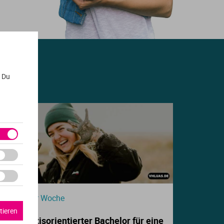
. Du
Beitrag der Woche
tieren
Dein praxisorientierter Bachelor für eine