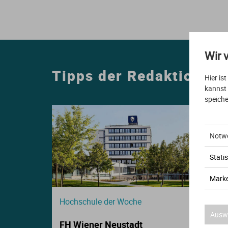
E
S
S
Wir 
I
Tipps der Redaktion
Hier is
K
kannst
speiche
Notw
Statis
O
Marke
N
Hochschule der Woche
Auswa
FH Wiener Neustadt