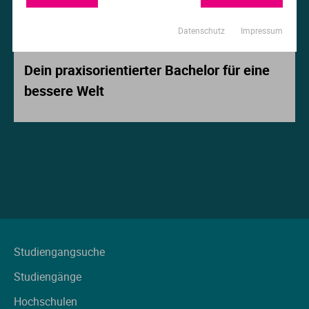
Ur
Ma
Datenschutz
Impressum
Beitrag der Woche
Ve
P
Dein praxisorientierter Bachelor für eine
bessere Welt
Wa
Pr
Wi
Si
S
T
Te
Studiengangsuche
Studiengänge
To
Hochschulen