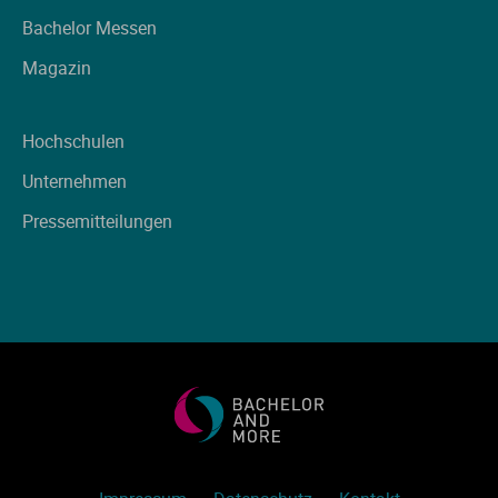
Ve
Bachelor Messen
Magazin
V
Hochschulen
Wi
Unternehmen
Wi
Pressemitteilungen