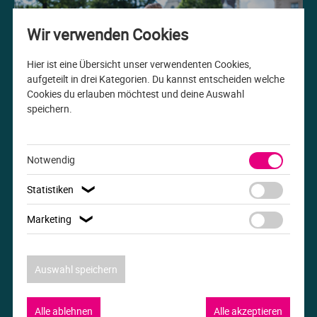
Me
Th
Ph
Sl
I
St
Wir verwenden Cookies
Na
Ps
Sp
Im
Hier ist eine Übersicht unser verwendenten Cookies,
aufgeteilt in drei Kategorien. Du kannst entscheiden welche
Cookies du erlauben möchtest und deine Auswahl
Na
Sp
Sp
In
speichern.
Studiengang der Woche
Pr
Th
Sp
In
B.A. Internationale Beziehungen
Notwendig
R
Ti
Sp
K
Statistiken
❯
Se
Za
Le
Marketing
❯
T
Lo
Auswahl speichern
Um
M
Alle ablehnen
Alle akzeptieren