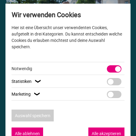
Me
Th
Ph
Sl
I
St
Wir verwenden Cookies
Na
Ps
Sp
Im
Hier ist eine Übersicht unser verwendenten Cookies,
aufgeteilt in drei Kategorien. Du kannst entscheiden welche
Cookies du erlauben möchtest und deine Auswahl
Na
Sp
Sp
In
speichern.
Studiengang der Woche
Pr
Th
Sp
In
B.A. Internationale Beziehungen
Notwendig
R
Ti
Sp
K
Statistiken
❯
Se
Za
Le
Marketing
❯
T
Lo
Auswahl speichern
Um
M
Alle ablehnen
Alle akzeptieren