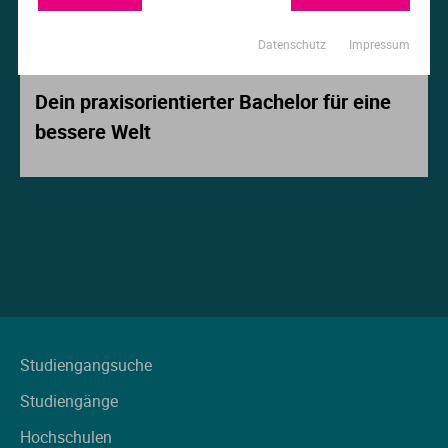
Ur
Ma
Datenschutz
Impressum
Beitrag der Woche
Ve
P
Dein praxisorientierter Bachelor für eine
bessere Welt
Wa
Pr
Wi
Si
S
T
Te
Studiengangsuche
Studiengänge
To
Hochschulen