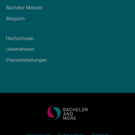
Ve
Bachelor Messen
Magazin
V
Hochschulen
Wi
Unternehmen
Wi
Pressemitteilungen