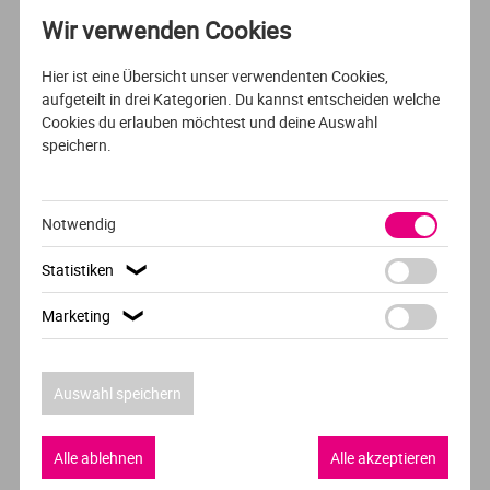
AUSFÜHRLICHES PROFIL
Wir verwenden Cookies
DUALES / AUSBILDUNGSBEGLEITENDES STUDIUM /FERNSTUDIUM
Hier ist eine Übersicht unser verwendenten Cookies,
DEUTSCH
aufgeteilt in drei Kategorien. Du kannst entscheiden welche
Cookies du erlauben möchtest und deine Auswahl
Duales Fernstudium Digital Marketing
speichern.
Europäische Hochschule für Innovation und
Perspektive (EHiP)
Notwendig
Fernstudium
Statistiken
❯
Marketing
❯
AUSFÜHRLICHES PROFIL
VOLLZEIT
ENGLISCH
Auswahl speichern
Creative Media
SRH Haarlem University of Applied Sciences
Alle ablehnen
Alle akzeptieren
Haarlem