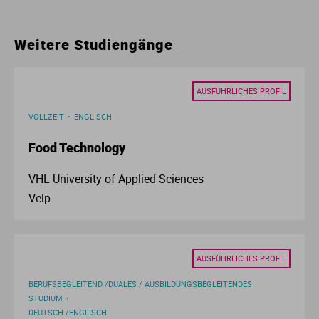
Ur
Ma
Weitere Studiengänge
Ve
P
AUSFÜHRLICHES PROFIL
Wa
Pr
VOLLZEIT
ENGLISCH
Wi
Si
Food Technology
S
VHL University of Applied Sciences
Velp
T
Te
AUSFÜHRLICHES PROFIL
BERUFSBEGLEITEND /DUALES / AUSBILDUNGSBEGLEITENDES
To
STUDIUM
DEUTSCH /ENGLISCH