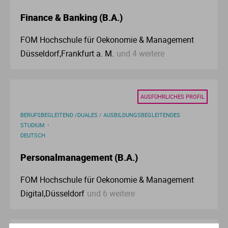
Ve
Finance & Banking (B.A.)
V
FOM Hochschule für Oekonomie & Management
Düsseldorf,Frankfurt a. M.
und 4 weitere
Wi
Wi
AUSFÜHRLICHES PROFIL
BERUFSBEGLEITEND /DUALES / AUSBILDUNGSBEGLEITENDES
STUDIUM
DEUTSCH
Personalmanagement (B.A.)
FOM Hochschule für Oekonomie & Management
Digital,Düsseldorf
und 6 weitere