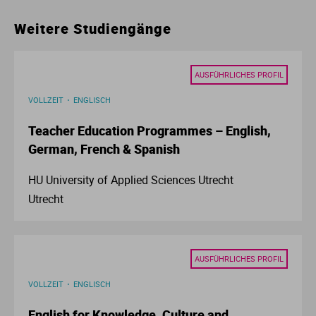
Ur
Ma
Weitere Studiengänge
Ve
P
AUSFÜHRLICHES PROFIL
Wa
Pr
VOLLZEIT
ENGLISCH
Teacher Education Programmes – English,
Wi
Si
German, French & Spanish
S
HU University of Applied Sciences Utrecht
Utrecht
T
Te
AUSFÜHRLICHES PROFIL
VOLLZEIT
ENGLISCH
To
English for Knowledge, Culture and