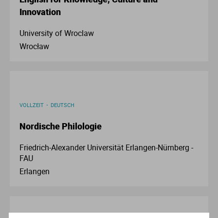
Ve
Innovation
University of Wroclaw
V
Wrocław
Wi
Wi
VOLLZEIT
DEUTSCH
Nordische Philologie
Friedrich-Alexander Universität Erlangen-Nürnberg -
FAU
Erlangen