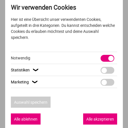
Wir verwenden Cookies
VOLLZEIT
DEUTSCH
Frankoromanistik
Hier ist eine Übersicht unser verwendenten Cookies,
aufgeteilt in drei Kategorien. Du kannst entscheiden welche
Cookies du erlauben möchtest und deine Auswahl
Friedrich-Alexander Universität Erlangen-Nürnberg -
speichern.
FAU
Erlangen
Notwendig
Statistiken
❯
VOLLZEIT
DEUTSCH
Marketing
❯
Griechische Philologie
Auswahl speichern
Friedrich-Alexander Universität Erlangen-Nürnberg -
FAU
Alle ablehnen
Alle akzeptieren
Erlangen