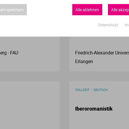
VOLLZEIT
DEUTSCH
hl speichern
Alle ablehnen
Alle akzep
Verwaltungswissenschaft
Frankoromanistik
Datenschutz
Im
VWL
Wirtschaftspsychologie
erg - FAU
Friedrich-Alexander Univer
Wirtschaftswissenschaften
Erlangen
VOLLZEIT
DEUTSCH
Iberoromanistik