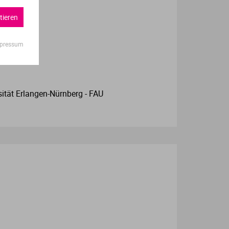
tieren
pressum
sität Erlangen-Nürnberg - FAU