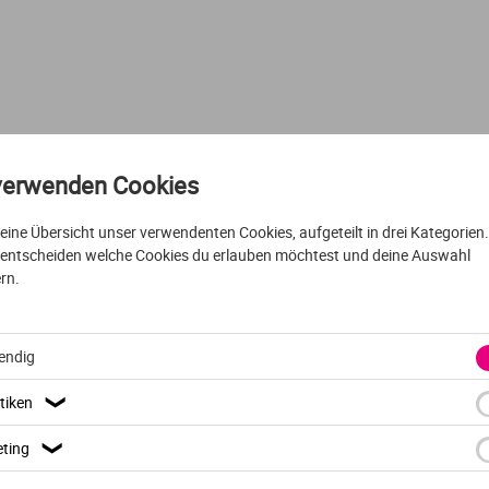
Urbanistik
Marketing
Verfahrenstechnik
Personalmanagement
Wasserwirtschaft
Projektmanagement
verwenden Cookies
VOLLZEIT
ENGLISCH
AUSFÜHRLICHES PROFIL
Wirtschaftsingenieurwesen
Sicherheitsmanagement
t eine Übersicht unser verwendenten Cookies, aufgeteilt in drei Kategorien
 entscheiden welche Cookies du erlauben möchtest und deine Auswahl
sh, German, French &
English for Knowledge,
rn.
Sportmanagement
Technologiemanagement
endig
University of Wroclaw
Wrocław
tiken
❯
Textilmanagement
ting
❯
Tourismus