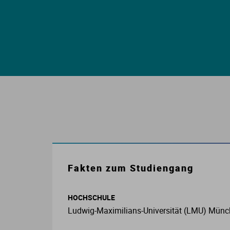
E
S
S
I
K
Fakten zum Studiengang
O
HOCHSCHULE
N
Ludwig-Maximilians-Universität (LMU) Mün