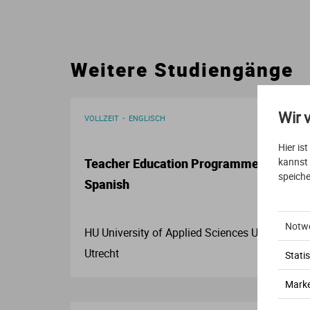
Weitere Studiengänge
Wir 
VOLLZEIT
ENGLISCH
Hier is
kannst
Teacher Education Programmes – Engli
speiche
Spanish
Notw
HU University of Applied Sciences Utrecht
Utrecht
Statis
Marke