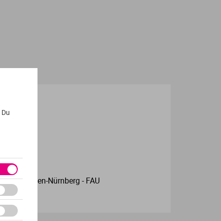
. Du
sität Erlangen-Nürnberg - FAU