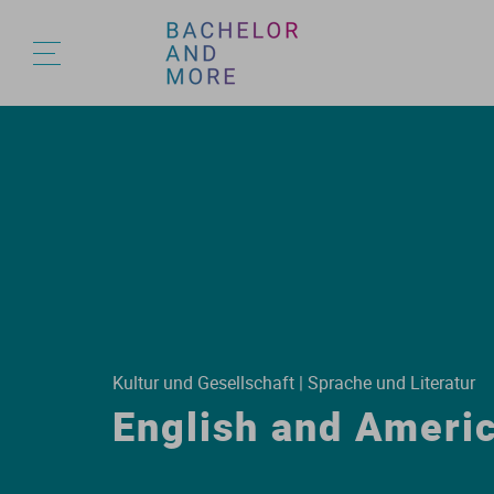
A
A
B
B
U
A
A
A
A
A
A
A
A
A
A
B
Kultur und Gesellschaft | Sprache und Literatur
English and Ameri