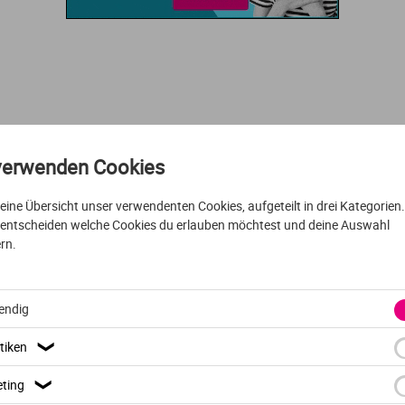
Urbanistik
Marketing
Verfahrenstechnik
Personalmanagement
Wasserwirtschaft
Projektmanagement
verwenden Cookies
VOLLZEIT
DEUTSCH
Wirtschaftsingenieurwesen
Sicherheitsmanagement
t eine Übersicht unser verwendenten Cookies, aufgeteilt in drei Kategorien
 entscheiden welche Cookies du erlauben möchtest und deine Auswahl
Griechische Philologie
Sportmanagement
rn.
Technologiemanagement
endig
Friedrich-Alexander Univer
Textilmanagement
tiken
❯
Erlangen
ting
❯
Tourismus