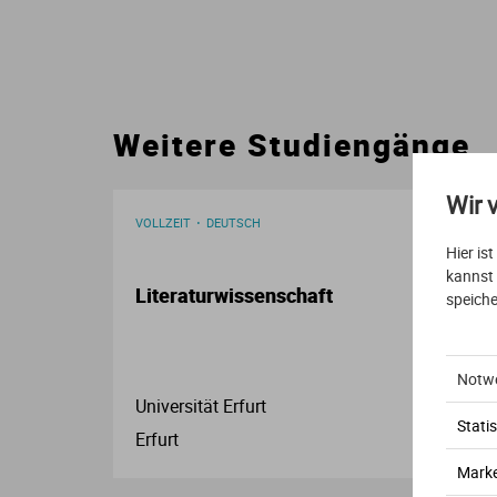
Weitere Studiengänge
Wir 
VOLLZEIT
DEUTSCH
Hier is
kannst
Literaturwissenschaft
speiche
Notw
Universität Erfurt
Statis
Erfurt
Marke