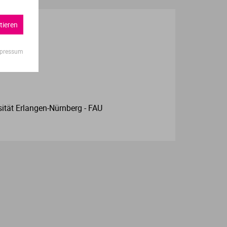
tieren
pressum
sität Erlangen-Nürnberg - FAU