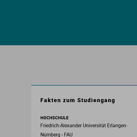
E
S
S
I
K
Fakten zum Studiengang
O
HOCHSCHULE
N
Friedrich-Alexander Universität Erlangen-
Nürnberg - FAU